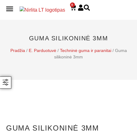
0
E. PARDUOTUVĖ
GUMA SILIKONINĖ 3MM
Pradžia
/
E. Parduotuvė
/
Techninė guma ir paranitai
/ Guma
silikoninė 3mm
GUMA SILIKONINĖ 3MM