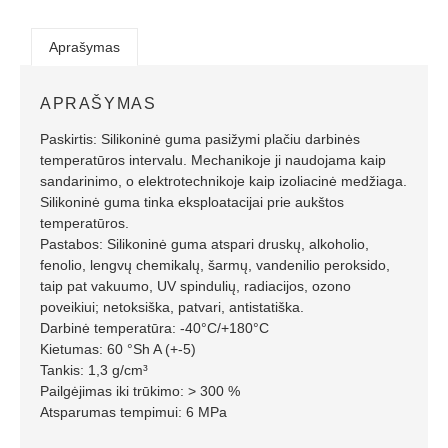
Aprašymas
APRAŠYMAS
Paskirtis: Silikoninė guma pasižymi plačiu darbinės
temperatūros intervalu. Mechanikoje ji naudojama kaip
sandarinimo, o elektrotechnikoje kaip izoliacinė medžiaga.
Silikoninė guma tinka eksploatacijai prie aukštos
temperatūros.
Pastabos: Silikoninė guma atspari druskų, alkoholio,
fenolio, lengvų chemikalų, šarmų, vandenilio peroksido,
taip pat vakuumo, UV spindulių, radiacijos, ozono
poveikiui; netoksiška, patvari, antistatiška.
Darbinė temperatūra: -40°C/+180°C
Kietumas: 60 °Sh A (+-5)
Tankis: 1,3 g/cm³
Pailgėjimas iki trūkimo: > 300 %
Atsparumas tempimui: 6 MPa