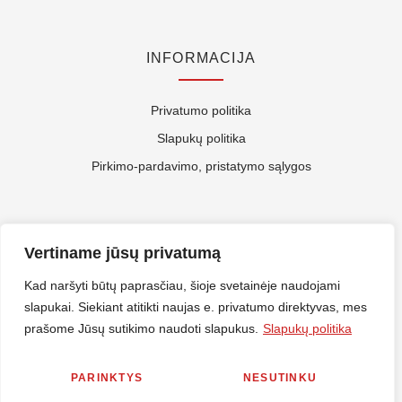
INFORMACIJA
Privatumo politika
Slapukų politika
Pirkimo-pardavimo, pristatymo sąlygos
APIE MUS
Vertiname jūsų privatumą
Kontaktai
Kad naršyti būtų paprasčiau, šioje svetainėje naudojami
slapukai. Siekiant atitikti naujas e. privatumo direktyvas, mes
Rekvizitai
prašome Jūsų sutikimo naudoti slapukus.
Slapukų politika
ES Parama
PARINKTYS
NESUTINKU