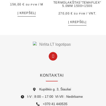
TERMOLAKŠTAS”TEMAFLEX”
156,00
€
/ M
SU PVM
5.0MM 1500×1500
Į KREPŠELĮ
270,00
€
/ VNT.
SU PVM
Į KREPŠELĮ
KONTAKTAI
Kupiškio g. 3, Šiauliai
I-V : 8:00 – 17:00 VI-VII : Nedirbame
+370 41 440535