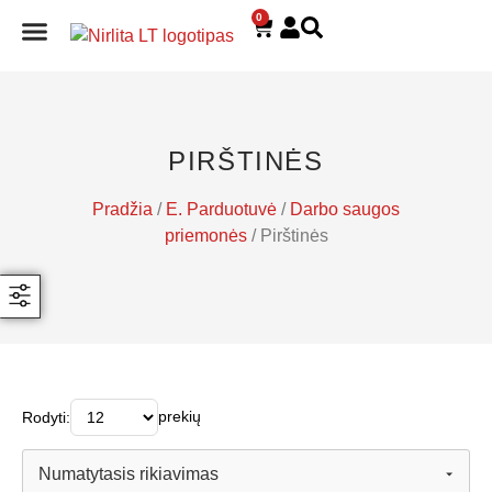
0
E. PARDUOTUVĖ
PIRŠTINĖS
Pradžia
/
E. Parduotuvė
/
Darbo saugos
priemonės
/ Pirštinės
prekių
Rodyti: