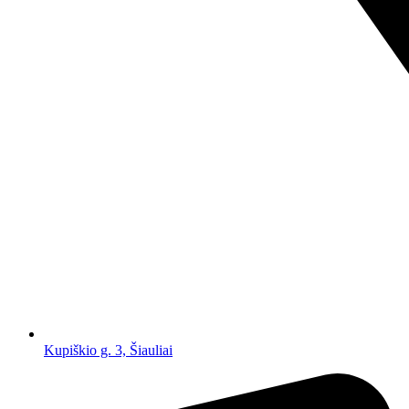
Kupiškio g. 3, Šiauliai