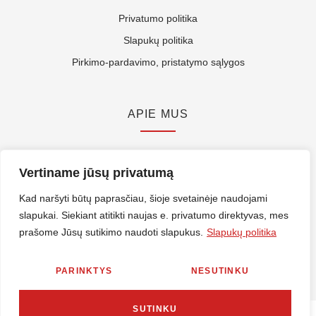
Privatumo politika
Slapukų politika
Pirkimo-pardavimo, pristatymo sąlygos
APIE MUS
Kontaktai
Vertiname jūsų privatumą
Rekvizitai
Kad naršyti būtų paprasčiau, šioje svetainėje naudojami
ES Parama
slapukai. Siekiant atitikti naujas e. privatumo direktyvas, mes
prašome Jūsų sutikimo naudoti slapukus.
Slapukų politika
© 2026 Nirlitalt.lt Visos teisės saugomos. Sprendimas
MES360
PARINKTYS
NESUTINKU
SUTINKU