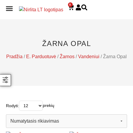
0
E. PARDUOTUVĖ
ŽARNA OPAL
Pradžia
/
E. Parduotuvė
/
Žarnos
/
Vandeniui
/ Žarna Opal
prekių
Rodyti: