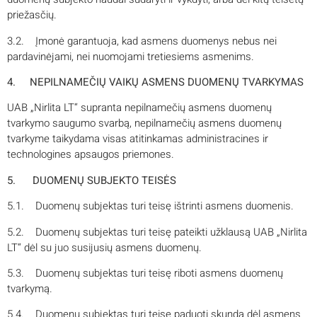
priežasčių.
3.2. Įmonė garantuoja, kad asmens duomenys nebus nei
pardavinėjami, nei nuomojami tretiesiems asmenims.
4. NEPILNAMEČIŲ VAIKŲ ASMENS DUOMENŲ TVARKYMAS
UAB „Nirlita LT“ supranta nepilnamečių asmens duomenų
tvarkymo saugumo svarbą, nepilnamečių asmens duomenų
tvarkyme taikydama visas atitinkamas administracines ir
technologines apsaugos priemones.
5. DUOMENŲ SUBJEKTO TEISĖS
5.1. Duomenų subjektas turi teisę ištrinti asmens duomenis.
5.2. Duomenų subjektas turi teisę pateikti užklausą UAB „Nirlita
LT“ dėl su juo susijusių asmens duomenų.
5.3. Duomenų subjektas turi teisę riboti asmens duomenų
tvarkymą.
5.4. Duomenų subjektas turi teisę paduoti skundą dėl asmens