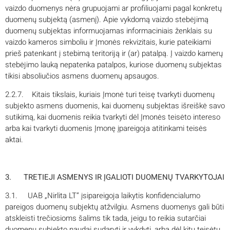
vaizdo duomenys nėra grupuojami ar profiliuojami pagal konkretų
duomenų subjektą (asmenį). Apie vykdomą vaizdo stebėjimą
duomenų subjektas informuojamas informaciniais ženklais su
vaizdo kameros simboliu ir Įmonės rekvizitais, kurie pateikiami
prieš patenkant į stebimą teritoriją ir (ar) patalpą. Į vaizdo kamerų
stebėjimo lauką nepatenka patalpos, kuriose duomenų subjektas
tikisi absoliučios asmens duomenų apsaugos.
2.2.7. Kitais tikslais, kuriais Įmonė turi teisę tvarkyti duomenų
subjekto asmens duomenis, kai duomenų subjektas išreiškė savo
sutikimą, kai duomenis reikia tvarkyti dėl Įmonės teisėto intereso
arba kai tvarkyti duomenis Įmonę įpareigoja atitinkami teisės
aktai.
3. TRETIEJI ASMENYS IR ĮGALIOTI DUOMENŲ TVARKYTOJAI
3.1. UAB „Nirlita LT“ įsipareigoja laikytis konfidencialumo
pareigos duomenų subjektų atžvilgiu. Asmens duomenys gali būti
atskleisti trečiosioms šalims tik tada, jeigu to reikia sutarčiai
duomenų subjekto naudai sudaryti ir vykdyti, arba dėl kitų teisėtų