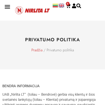
0
PRIVATUMO POLITIKA
Pradžia
/ Privatumo politika
BENDRA INFORMACIJA
UAB „Nirlita LT“ (toliau – Bendrovė) gerbia visų klientų ir šios
svetainės lankytojų (toliau – Klientai) privatumą ir įsipareigoja
užtikrinti asmens duomenų apsaugą ir saugumą, naudojantis