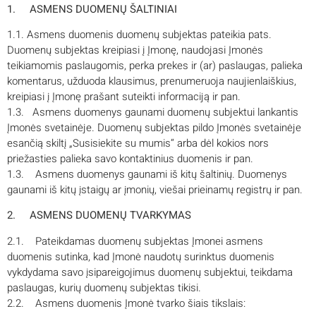
1. ASMENS DUOMENŲ ŠALTINIAI
1.1. Asmens duomenis duomenų subjektas pateikia pats.
Duomenų subjektas kreipiasi į Įmonę, naudojasi Įmonės
teikiamomis paslaugomis, perka prekes ir (ar) paslaugas, palieka
komentarus, užduoda klausimus, prenumeruoja naujienlaiškius,
kreipiasi į Įmonę prašant suteikti informaciją ir pan.
1.3. Asmens duomenys gaunami duomenų subjektui lankantis
Įmonės svetainėje. Duomenų subjektas pildo Įmonės svetainėje
esančią skiltį „Susisiekite su mumis“ arba dėl kokios nors
priežasties palieka savo kontaktinius duomenis ir pan.
1.3. Asmens duomenys gaunami iš kitų šaltinių. Duomenys
gaunami iš kitų įstaigų ar įmonių, viešai prieinamų registrų ir pan.
2.
ASMENS DUOMENŲ TVARKYMAS
2.1. Pateikdamas duomenų subjektas Įmonei asmens
duomenis sutinka, kad Įmonė naudotų surinktus duomenis
vykdydama savo įsipareigojimus duomenų subjektui, teikdama
paslaugas, kurių duomenų subjektas tikisi.
2.2. Asmens duomenis Įmonė tvarko šiais tikslais: