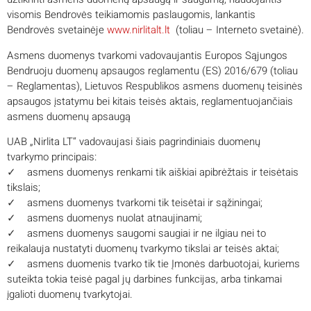
visomis Bendrovės teikiamomis paslaugomis, lankantis
Bendrovės svetainėje
www.nirlitalt.lt
(toliau – Interneto svetainė).
Asmens duomenys tvarkomi vadovaujantis Europos Sąjungos
Bendruoju duomenų apsaugos reglamentu (ES) 2016/679 (toliau
– Reglamentas), Lietuvos Respublikos asmens duomenų teisinės
apsaugos įstatymu bei kitais teisės aktais, reglamentuojančiais
asmens duomenų apsaugą
UAB „Nirlita LT“ vadovaujasi šiais pagrindiniais duomenų
tvarkymo principais:
✓
asmens duomenys renkami tik aiškiai apibrėžtais ir teisėtais
tikslais;
✓
asmens duomenys tvarkomi tik teisėtai ir sąžiningai;
✓
asmens duomenys nuolat atnaujinami;
✓
asmens duomenys saugomi saugiai ir ne ilgiau nei to
reikalauja nustatyti duomenų tvarkymo tikslai ar teisės aktai;
✓
asmens duomenis tvarko tik tie Įmonės darbuotojai, kuriems
suteikta tokia teisė pagal jų darbines funkcijas, arba tinkamai
įgalioti duomenų tvarkytojai.