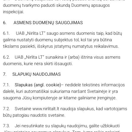
duomenų tvarkymo paduoti skundą Duomenų apsaugos
inspekcijai.
6. ASMENS DUOMENŲ SAUGOJIMAS
6.1. UAB „Nirlita LT“ saugo asmens duomenis taip, kad būtų
galima nustatyti duomenų subjektus tol, kol tai yra būtina
tikslams pasiekti, išskyrus įstatymų numatytus reikalavimus.
6.2. UAB „Nirlita LT“ sunaikina ir (arba) ištrina visus asmens
duomenis, kurie nėra skirti išsaugoti.
7. SLAPUKŲ NAUDOJIMAS
7.1.
Slapukas (angl. cookie)
– nedidelė tekstinės informacijos
dalelė, kuri automatiškai sukuriama naršant Svetainėje ir yra
saugoma Jūsų kompiuteryje ar kitame galiniame įrenginyje.
7.2. Svetainė www.nirlitalt.lt naudoja slapukus, kad vartotojams
būtų patogiau naudotis svetaine.
7.3. Jei nesutinkate su slapukų naudojimu, galite užblokuoti