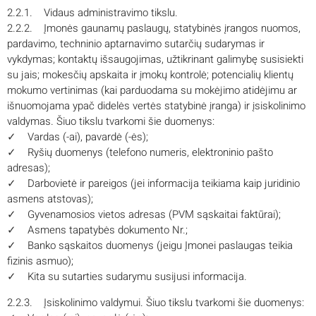
2.2.1. Vidaus administravimo tikslu.
2.2.2. Įmonės gaunamų paslaugų, statybinės įrangos nuomos,
pardavimo, techninio aptarnavimo sutarčių sudarymas ir
vykdymas; kontaktų išsaugojimas, užtikrinant galimybę susisiekti
su jais; mokesčių apskaita ir įmokų kontrolė; potencialių klientų
mokumo vertinimas (kai parduodama su mokėjimo atidėjimu ar
išnuomojama ypač didelės vertės statybinė įranga) ir įsiskolinimo
valdymas. Šiuo tikslu tvarkomi šie duomenys:
✓
Vardas (-ai), pavardė (-ės);
✓
Ryšių duomenys (telefono numeris, elektroninio pašto
adresas);
✓
Darbovietė ir pareigos (jei informacija teikiama kaip juridinio
asmens atstovas);
✓
Gyvenamosios vietos adresas (PVM sąskaitai faktūrai);
✓
Asmens tapatybės dokumento Nr.;
✓
Banko sąskaitos duomenys (jeigu Įmonei paslaugas teikia
fizinis asmuo);
✓
Kita su sutarties sudarymu susijusi informacija.
2.2.3. Įsiskolinimo valdymui. Šiuo tikslu tvarkomi šie duomenys: