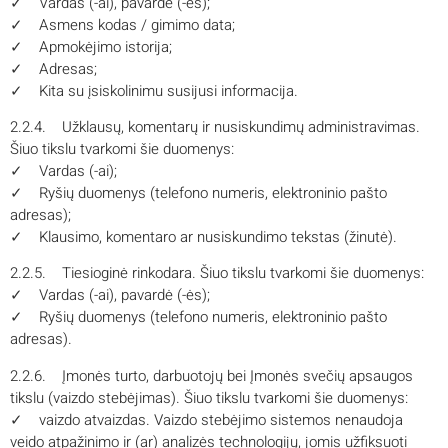
✓
Vardas (-ai), pavardė (-ės);
✓
Asmens kodas / gimimo data;
✓
Apmokėjimo istorija;
✓
Adresas;
✓
Kita su įsiskolinimu susijusi informacija.
2.2.4. Užklausų, komentarų ir nusiskundimų administravimas.
Šiuo tikslu tvarkomi šie duomenys:
✓
Vardas (-ai);
✓
Ryšių duomenys (telefono numeris, elektroninio pašto
adresas);
✓
Klausimo, komentaro ar nusiskundimo tekstas (žinutė).
2.2.5. Tiesioginė rinkodara. Šiuo tikslu tvarkomi šie duomenys:
✓
Vardas (-ai), pavardė (-ės);
✓
Ryšių duomenys (telefono numeris, elektroninio pašto
adresas).
2.2.6. Įmonės turto, darbuotojų bei Įmonės svečių apsaugos
tikslu (vaizdo stebėjimas). Šiuo tikslu tvarkomi šie duomenys:
✓
vaizdo atvaizdas. Vaizdo stebėjimo sistemos nenaudoja
veido atpažinimo ir (ar) analizės technologijų, jomis užfiksuoti