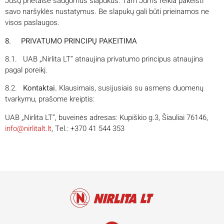
Jūsų prietaise saugomus slapukus. Tam Jums reikia pakeisti
savo naršyklės nustatymus. Be slapukų gali būti prieinamos ne
visos paslaugos.
8. PRIVATUMO PRINCIPŲ PAKEITIMA
8.1. UAB „Nirlita LT“ atnaujina privatumo principus atnaujina
pagal poreikį.
8.2.
Kontaktai.
Klausimais, susijusiais su asmens duomenų
tvarkymu, prašome kreiptis:
UAB „Nirlita LT“, buveinės adresas: Kupiškio g.3, Šiauliai 76146,
info@nirlitalt.lt
, Tel.: +370 41 544 353