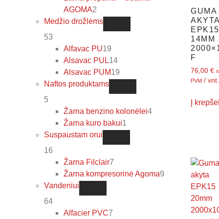
AGOMA
2
GUMA
AKYT
Medžio drožlėms
EPK1
53
14MM
2000×
Alfavac PU
19
F
Alsavac PUL
14
76,00
€
s
Alsavac PUM
19
/ vnt.
PVM
Naftos produktams
5
Į krepšel
Žarna benzino kolonėlei
4
Žarna kuro bakui
1
Suspaustam orui
16
Žarna Filclair
7
Žarna kompresorinė Agoma
9
Vandeniui
64
Alfacier PVC
7