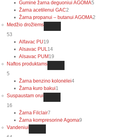
Guminė žarna deguoniui AGOMA
5
Žarna acetilenui GAC
2
Žarna propanui – butanui AGOMA
2
Medžio drožlėms
53
Alfavac PU
19
Alsavac PUL
14
Alsavac PUM
19
Naftos produktams
5
Žarna benzino kolonėlei
4
Žarna kuro bakui
1
Suspaustam orui
16
Žarna Filclair
7
Žarna kompresorinė Agoma
9
Vandeniui