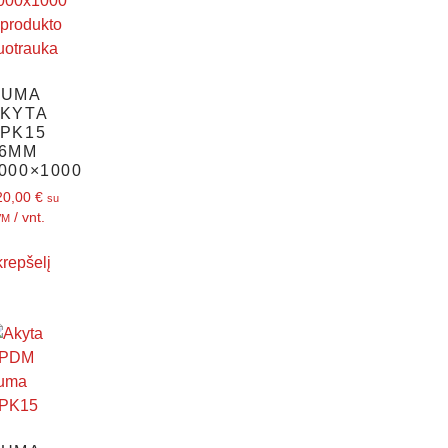
GUMA
KYTA
PK15
6MM
000×1000
20,00
€
su
/ vnt.
VM
 krepšelį