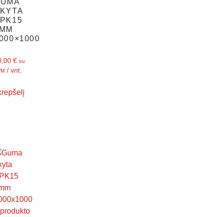
GUMA
KYTA
PK15
3MM
000×1000
0,00
€
su
/ vnt.
VM
 krepšelį