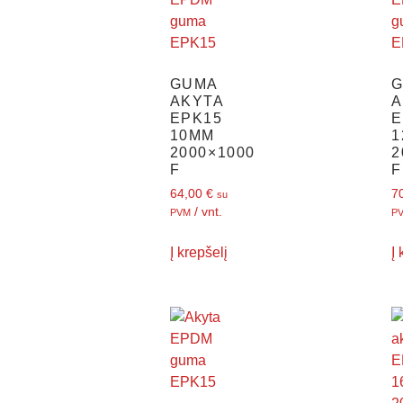
GUMA
AKYTA
A
EPK15
E
10MM
1
2000×1000
2
F
F
64,00
€
7
su
/ vnt.
PVM
P
Į krepšelį
Į