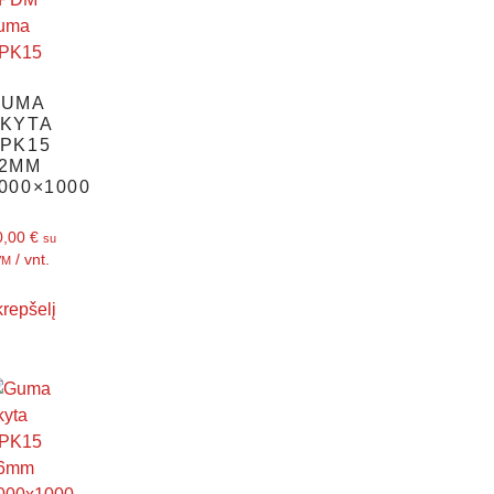
GUMA
KYTA
PK15
2MM
000×1000
0,00
€
su
/ vnt.
VM
 krepšelį