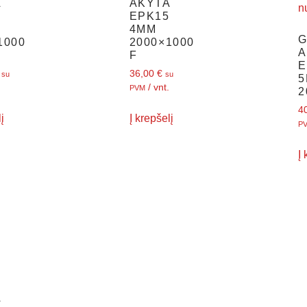
A
AKYTA
5
EPK15
4MM
1000
2000×1000
A
F
E
36,00
€
su
su
/ vnt.
PVM
2
4
į
Į krepšelį
P
Į
A