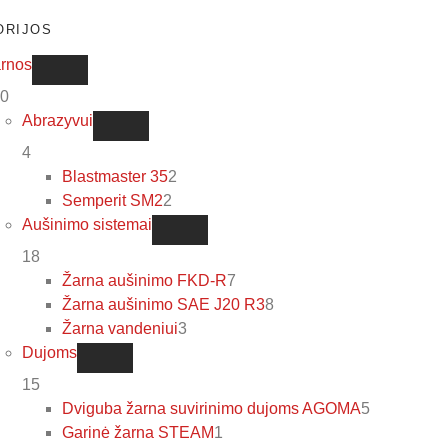
ORIJOS
rnos
0
Abrazyvui
4
Blastmaster 35
2
Semperit SM2
2
Aušinimo sistemai
18
Žarna aušinimo FKD-R
7
Žarna aušinimo SAE J20 R3
8
Žarna vandeniui
3
Dujoms
15
Dviguba žarna suvirinimo dujoms AGOMA
5
Garinė žarna STEAM
1