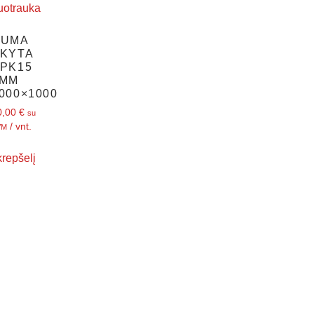
GUMA
KYTA
PK15
5MM
000×1000
0,00
€
su
/ vnt.
VM
 krepšelį