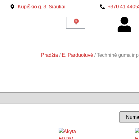
Kupiškio g. 3, Šiauliai
+370 41 4405
0
Pradžia
/
E. Parduotuvė
/ Techninė guma ir p