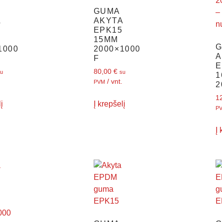
GUMA
A
AKYTA
5
EPK15
15MM
1000
2000×1000
A
F
E
80,00
€
u
su
1
/ vnt.
PVM
2
1
į
Į krepšelį
P
Į