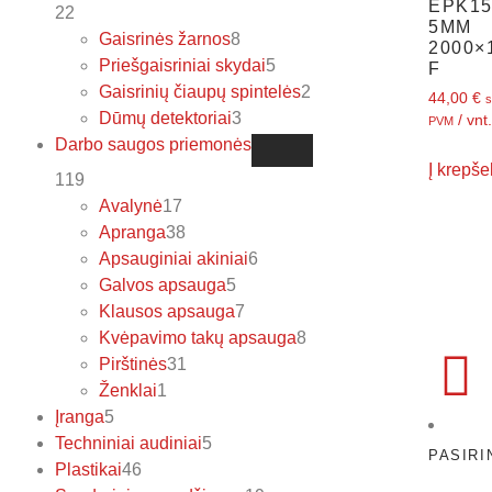
EPK1
22
5MM
Gaisrinės žarnos
8
2000×
Priešgaisriniai skydai
5
F
Gaisrinių čiaupų spintelės
2
44,00
€
s
Dūmų detektoriai
3
/ vnt.
PVM
Darbo saugos priemonės
Į krepšel
119
Avalynė
17
Apranga
38
Apsauginiai akiniai
6
Galvos apsauga
5
Klausos apsauga
7
Kvėpavimo takų apsauga
8
Pirštinės
31
Ženklai
1
Įranga
5
Techniniai audiniai
5
PASIRI
Plastikai
46