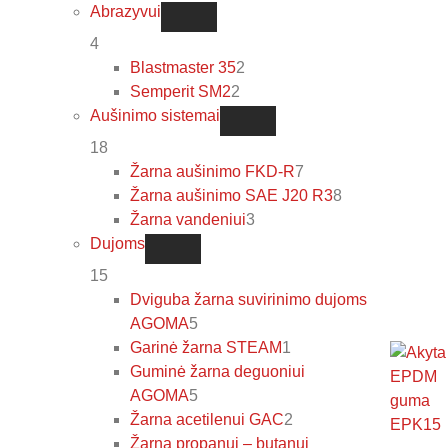
Abrazyvui
4
Blastmaster 35
2
Semperit SM2
2
Aušinimo sistemai
18
Žarna aušinimo FKD-R
7
Žarna aušinimo SAE J20 R3
8
Žarna vandeniui
3
Dujoms
15
Dviguba žarna suvirinimo dujoms
AGOMA
5
Garinė žarna STEAM
1
Guminė žarna deguoniui
AGOMA
5
Žarna acetilenui GAC
2
Žarna propanui – butanui