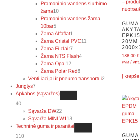
Pramoninio vandens siurbimo
žarna
10
Pramoninio vandens žarna
GUMA
10bar
5
AKYT
Žarna Alfaflat
1
EPK1
Žarna Cristal PVC
11
20MM
2000×
Žarna Filclair
7
Žarna NTS Flash
4
136,00
€
/ vnt.
PVM
Žarna Opal
12
Žarna Polar Red
6
Į krepšel
Ventiliacijai ir pneumo transportui
2
Jungtys
7
Apkabos (sąvaržos)
40
Sąvarža DW
22
Sąvarža MINI W1
18
Techninė guma ir paranitai
GUMA
110