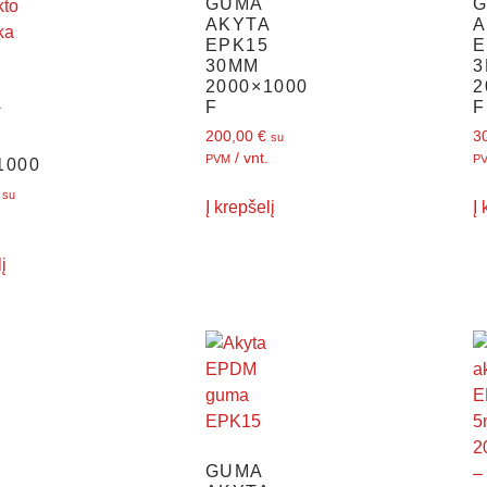
GUMA
AKYTA
A
EPK15
E
30MM
2000×1000
2
A
F
F
5
200,00
€
3
su
/ vnt.
PVM
P
1000
su
Į krepšelį
Į
į
GUMA