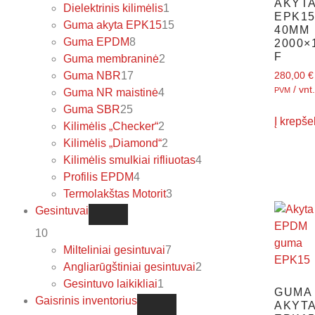
AKYT
Dielektrinis kilimėlis
1
EPK1
Guma akyta EPK15
15
40MM
Guma EPDM
8
2000×
F
Guma membraninė
2
Guma NBR
17
280,00
€
/ vnt.
PVM
Guma NR maistinė
4
Guma SBR
25
Į krepšel
Kilimėlis „Checker“
2
Kilimėlis „Diamond“
2
Kilimėlis smulkiai rifliuotas
4
Profilis EPDM
4
Termolakštas Motorit
3
Gesintuvai
10
Milteliniai gesintuvai
7
Angliarūgštiniai gesintuvai
2
Gesintuvo laikikliai
1
GUMA
Gaisrinis inventorius
AKYT