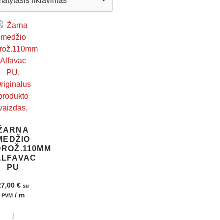
ŽARNA
MEDŽIO
DROŽ.110MM
ALFAVAC
PU
27,00
€
su
/ m
PVM
Į