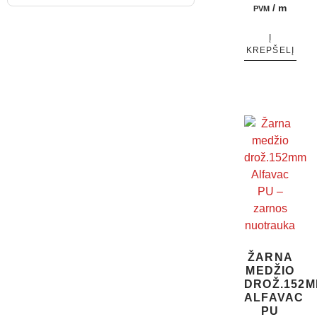
/ m
PVM
Į
KREPŠELĮ
ŽARNA
MEDŽIO
DROŽ.152
ALFAVAC
PU