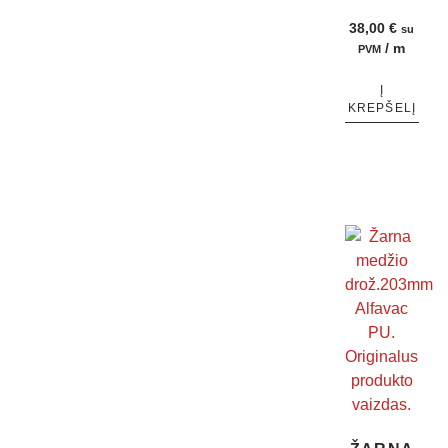
38,00
€
su
/ m
PVM
Į
KREPŠELĮ