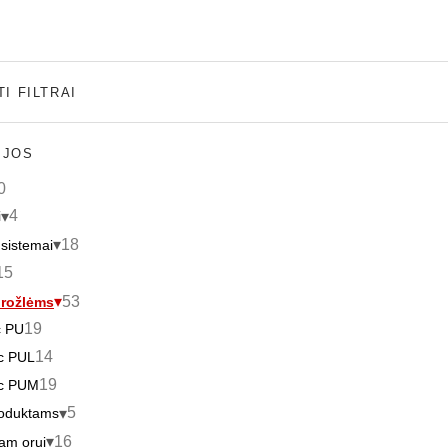
I FILTRAI
IJOS
0
4
i
18
sistemai
15
53
drožlėms
19
c PU
14
c PUL
19
ac PUM
5
roduktams
16
am orui