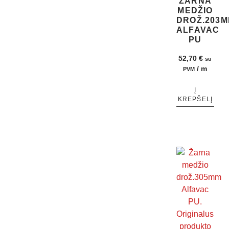
ŽARNA
MEDŽIO
DROŽ.203
ALFAVAC
PU
52,70
€
su
/ m
PVM
Į
KREPŠELĮ