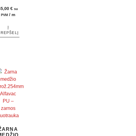
45,00
€
su
/ m
PVM
Į
KREPŠELĮ
ŽARNA
MEDŽIO