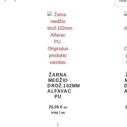
ŽARNA
MEDŽIO
DROŽ.102MM
ALFAVAC
PU
25,00
€
su
/ m
PVM
Į