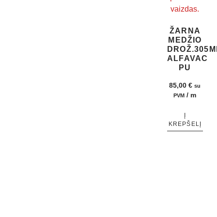
ŽARNA
MEDŽIO
DROŽ.305
ALFAVAC
PU
85,00
€
su
/ m
PVM
Į
KREPŠELĮ