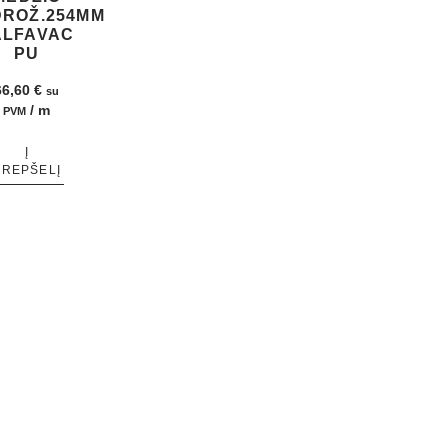
DROŽ.254MM
ALFAVAC
PU
66,60
€
su
/ m
PVM
Į
KREPŠELĮ