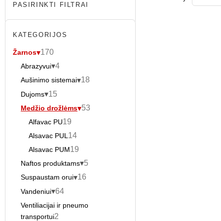
PASIRINKTI FILTRAI
KATEGORIJOS
170
Žarnos
4
Abrazyvui
18
Aušinimo sistemai
15
Dujoms
53
Medžio drožlėms
19
Alfavac PU
14
Alsavac PUL
19
Alsavac PUM
5
Naftos produktams
16
Suspaustam orui
64
Vandeniui
Ventiliacijai ir pneumo
2
transportui