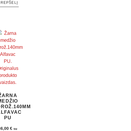
KREPŠELĮ
ŽARNA
MEDŽIO
DROŽ.140MM
ALFAVAC
PU
36,00
€
su