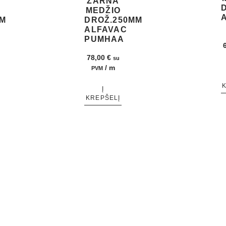
ŽARNA
MEDŽIO
MM
DROŽ.250MM
ALFAVAC
PUMHAA
78,00
€
su
/ m
PVM
Į
KREPŠELĮ