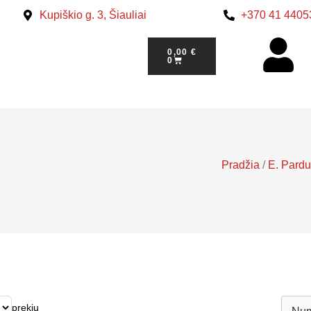
Kupiškio g. 3, Šiauliai
+370 41 4405
0,00
€
0
Pradžia
/
E. Pard
prekių