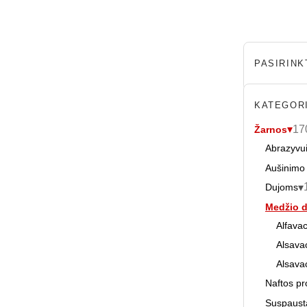
PASIRINKT
KATEGOR
17
Žarnos
Abrazyvu
Aušinimo 
Dujoms
Medžio 
Alfava
Alsava
Alsav
Naftos p
Suspaust