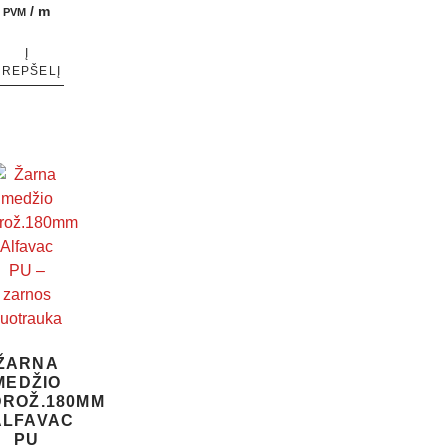
/ m
PVM
Į
KREPŠELĮ
ŽARNA
MEDŽIO
DROŽ.180MM
ALFAVAC
PU