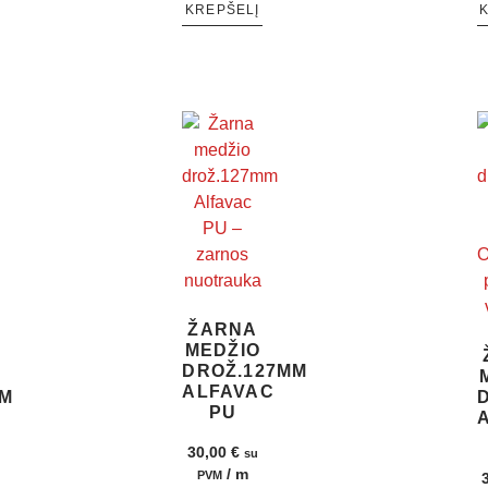
KREPŠELĮ
ŽARNA
MEDŽIO
DROŽ.127MM
ALFAVAC
MM
PU
30,00
€
su
/ m
PVM