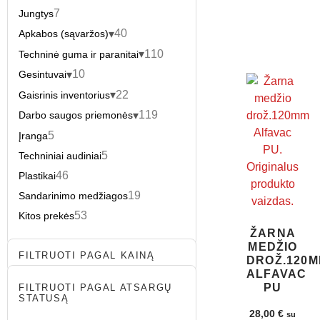
7
Jungtys
40
Apkabos (sąvaržos)
110
Techninė guma ir paranitai
10
Gesintuvai
22
Gaisrinis inventorius
119
Darbo saugos priemonės
5
Įranga
5
Techniniai audiniai
46
Plastikai
19
Sandarinimo medžiagos
53
Kitos prekės
ŽARNA
MEDŽIO
FILTRUOTI PAGAL KAINĄ
DROŽ.120
ALFAVAC
PU
FILTRUOTI PAGAL ATSARGŲ
STATUSĄ
28,00
€
su