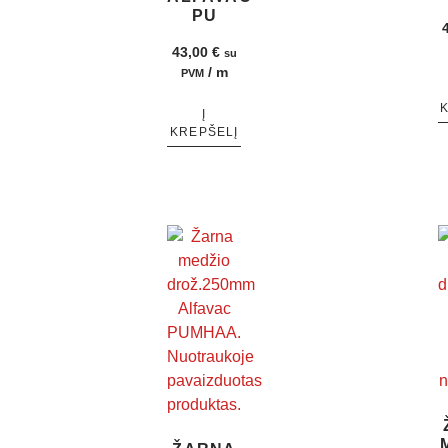
PU
43,00
€
su
/ m
PVM
Į
KREPŠELĮ