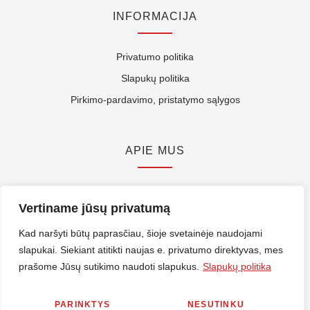
INFORMACIJA
Privatumo politika
Slapukų politika
Pirkimo-pardavimo, pristatymo sąlygos
APIE MUS
Kontaktai
Vertiname jūsų privatumą
Rekvizitai
Kad naršyti būtų paprasčiau, šioje svetainėje naudojami
ES Parama
slapukai. Siekiant atitikti naujas e. privatumo direktyvas, mes
prašome Jūsų sutikimo naudoti slapukus.
Slapukų politika
© 2026 Nirlitalt.lt Visos teisės saugomos. Sprendimas
MES360
PARINKTYS
NESUTINKU