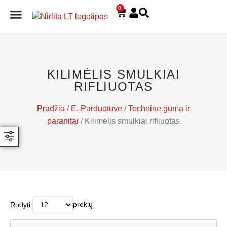
0
E. PARDUOTUVĖ
KILIMĖLIS SMULKIAI
RIFLIUOTAS
Pradžia
/
E. Parduotuvė
/
Techninė guma ir
paranitai
/ Kilimėlis smulkiai rifliuotas
prekių
Rodyti: