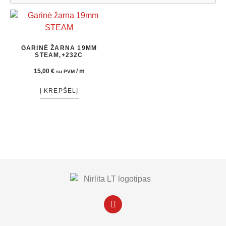
GARINĖ ŽARNA 19MM
STEAM,+232C
15,00
€
/ m
su PVM
Į KREPŠELĮ