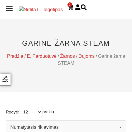
0
E. PARDUOTUVĖ
GARINĖ ŽARNA STEAM
Pradžia
/
E. Parduotuvė
/
Žarnos
/
Dujoms
/ Garinė žarna
STEAM
prekių
Rodyti: