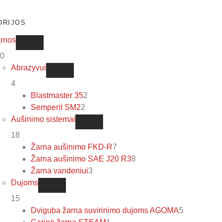
ORIJOS
rnos
0
Abrazyvui
4
Blastmaster 35
2
Semperit SM2
2
Aušinimo sistemai
18
Žarna aušinimo FKD-R
7
Žarna aušinimo SAE J20 R3
8
Žarna vandeniui
3
Dujoms
15
Dviguba žarna suvirinimo dujoms AGOMA
5