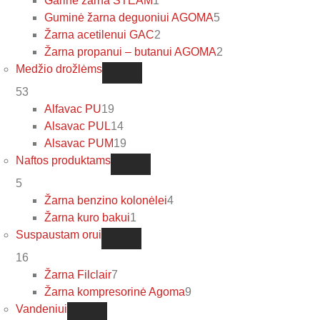
Garinė žarna STEAM
1
Guminė žarna deguoniui AGOMA
5
Žarna acetilenui GAC
2
Žarna propanui – butanui AGOMA
2
Medžio drožlėms
53
Alfavac PU
19
Alsavac PUL
14
Alsavac PUM
19
Naftos produktams
5
Žarna benzino kolonėlei
4
Žarna kuro bakui
1
Suspaustam orui
16
Žarna Filclair
7
Žarna kompresorinė Agoma
9
Vandeniui