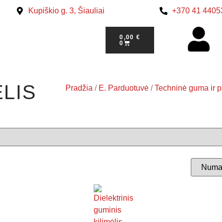
Kupiškio g. 3, Šiauliai
+370 41 4405
0,00
€
0
ĖLIS
Pradžia
/
E. Parduotuvė
/
Techninė guma ir p