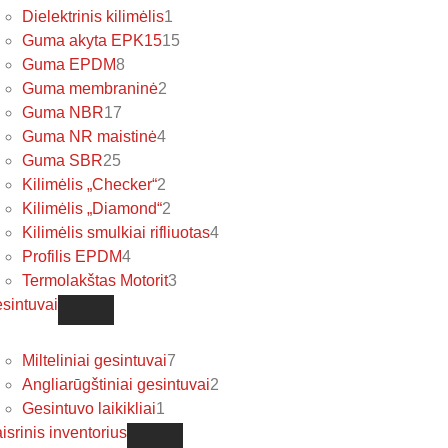
Dielektrinis kilimėlis
1
Guma akyta EPK15
15
Guma EPDM
8
Guma membraninė
2
Guma NBR
17
Guma NR maistinė
4
Guma SBR
25
Kilimėlis „Checker“
2
Kilimėlis „Diamond“
2
Kilimėlis smulkiai rifliuotas
4
Profilis EPDM
4
Termolakštas Motorit
3
sintuvai
Milteliniai gesintuvai
7
Angliarūgštiniai gesintuvai
2
Gesintuvo laikikliai
1
isrinis inventorius