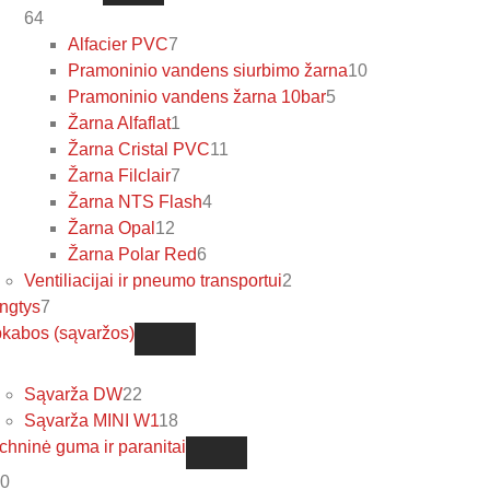
64
Alfacier PVC
7
Pramoninio vandens siurbimo žarna
10
Pramoninio vandens žarna 10bar
5
Žarna Alfaflat
1
Žarna Cristal PVC
11
Žarna Filclair
7
Žarna NTS Flash
4
Žarna Opal
12
Žarna Polar Red
6
Ventiliacijai ir pneumo transportui
2
ngtys
7
kabos (sąvaržos)
Sąvarža DW
22
Sąvarža MINI W1
18
chninė guma ir paranitai
0