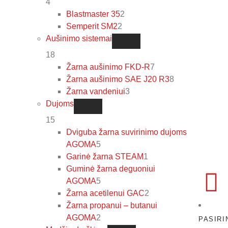
4
Blastmaster 35
2
Semperit SM2
2
Aušinimo sistemai
18
Žarna aušinimo FKD-R
7
Žarna aušinimo SAE J20 R3
8
Žarna vandeniui
3
Dujoms
15
Dviguba žarna suvirinimo dujoms
AGOMA
5
Garinė žarna STEAM
1
Guminė žarna deguoniui
AGOMA
5
Žarna acetilenui GAC
2
Žarna propanui – butanui
AGOMA
2
PASIRI