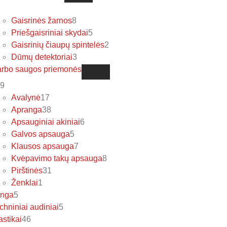
Gaisrinės žarnos
8
Priešgaisriniai skydai
5
Gaisrinių čiaupų spintelės
2
Dūmų detektoriai
3
rbo saugos priemonės
9
Avalynė
17
Apranga
38
Apsauginiai akiniai
6
Galvos apsauga
5
Klausos apsauga
7
Kvėpavimo takų apsauga
8
Pirštinės
31
Ženklai
1
anga
5
chniniai audiniai
5
astikai
46