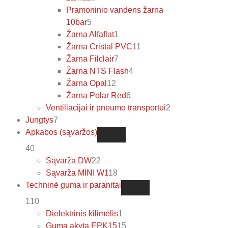
Pramoninio vandens žarna
10bar
5
Žarna Alfaflat
1
Žarna Cristal PVC
11
Žarna Filclair
7
Žarna NTS Flash
4
Žarna Opal
12
Žarna Polar Red
6
Ventiliacijai ir pneumo transportui
2
Jungtys
7
Apkabos (sąvaržos)
40
Sąvarža DW
22
Sąvarža MINI W1
18
Techninė guma ir paranitai
110
Dielektrinis kilimėlis
1
Guma akyta EPK15
15