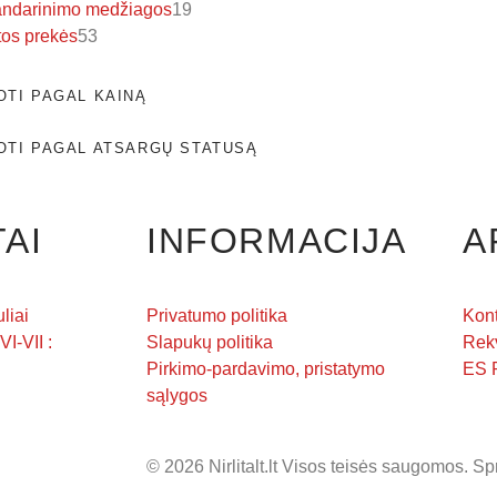
ndarinimo medžiagos
19
tos prekės
53
OTI PAGAL KAINĄ
OTI PAGAL ATSARGŲ STATUSĄ
AI
INFORMACIJA
A
liai
Privatumo politika
Kont
VI-VII :
Slapukų politika
Rekv
Pirkimo-pardavimo, pristatymo
ES 
sąlygos
© 2026 Nirlitalt.lt Visos teisės saugomos. 