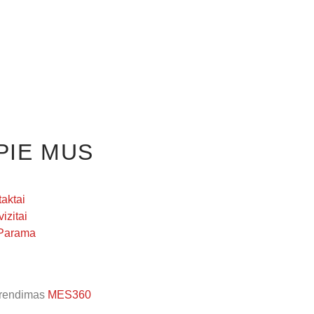
PIE MUS
aktai
izitai
Parama
Sprendimas
MES360