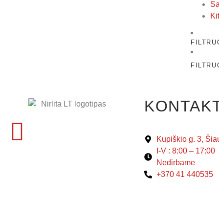
Sa
Ki
FILTRU
FILTRU
KONTAKT
Kupiškio g. 3, Šiau
I-V : 8:00 – 17:00 
Nedirbame
+370 41 440535