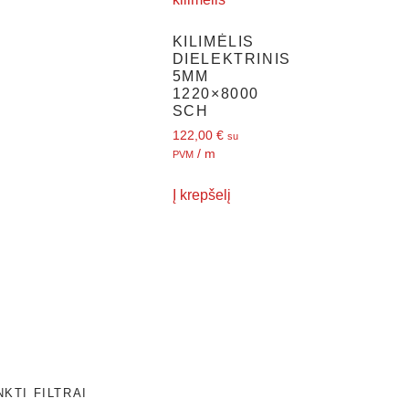
KILIMĖLIS
DIELEKTRINIS
5MM
1220×8000
SCH
122,00
€
su
/ m
PVM
Į krepšelį
NKTI FILTRAI