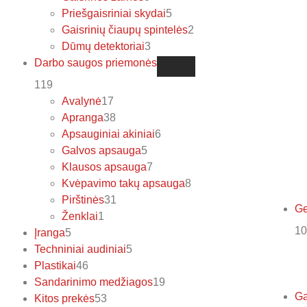
Priešgaisriniai skydai
5
Gaisrinių čiaupų spintelės
2
Dūmų detektoriai
3
Darbo saugos priemonės
119
Avalynė
17
Apranga
38
Apsauginiai akiniai
6
Galvos apsauga
5
Klausos apsauga
7
Kvėpavimo takų apsauga
8
Pirštinės
31
Ge
Ženklai
1
10
Įranga
5
Techniniai audiniai
5
Plastikai
46
Sandarinimo medžiagos
19
Ga
Kitos prekės
53