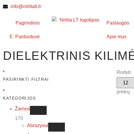
info@nirlitalt.lt
Pagrindinis
Paslaugos
E. Parduotuvė
Apie mus
DIELEKTRINIS KILIM
Rodyti:
PASIRINKTI FILTRAI
prekių
KATEGORIJOS
Žarnos
170
Abrazyvui