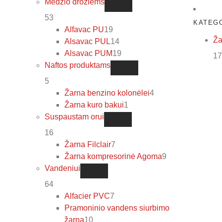
Medžio drožlėms
53
KATEG
Alfavac PU
19
Ža
Alsavac PUL
14
Alsavac PUM
19
17
Naftos produktams
5
Žarna benzino kolonėlei
4
Žarna kuro bakui
1
Suspaustam orui
16
Žarna Filclair
7
Žarna kompresorinė Agoma
9
Vandeniui
64
Alfacier PVC
7
Pramoninio vandens siurbimo
žarna
10