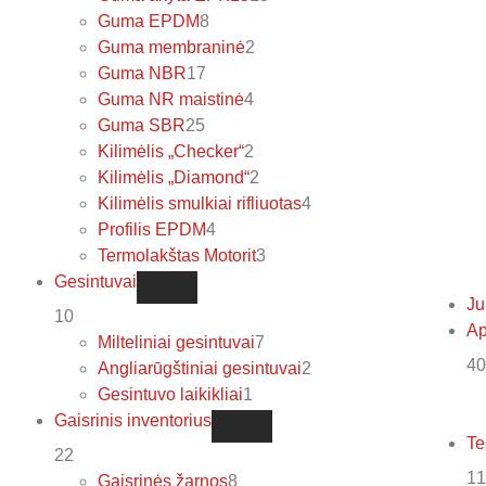
Guma EPDM
8
Guma membraninė
2
Guma NBR
17
Guma NR maistinė
4
Guma SBR
25
Kilimėlis „Checker“
2
Kilimėlis „Diamond“
2
Kilimėlis smulkiai rifliuotas
4
Profilis EPDM
4
Termolakštas Motorit
3
Gesintuvai
Ju
10
Ap
Milteliniai gesintuvai
7
40
Angliarūgštiniai gesintuvai
2
Gesintuvo laikikliai
1
Gaisrinis inventorius
Te
22
11
Gaisrinės žarnos
8