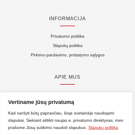
INFORMACIJA
Privatumo politika
Slapukų politika
Pirkimo-pardavimo, pristatymo sąlygos
APIE MUS
Kontaktai
Vertiname jūsų privatumą
Rekvizitai
Kad naršyti būtų paprasčiau, šioje svetainėje naudojami
ES Parama
slapukai. Siekiant atitikti naujas e. privatumo direktyvas, mes
prašome Jūsų sutikimo naudoti slapukus.
Slapukų politika