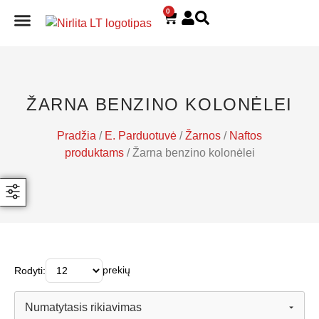
0
E. PARDUOTUVĖ
ŽARNA BENZINO KOLONĖLEI
Pradžia
/
E. Parduotuvė
/
Žarnos
/
Naftos
produktams
/ Žarna benzino kolonėlei
prekių
Rodyti: