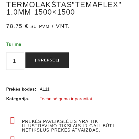
TERMOLAKŠTAS”TEMAFLEX”
1.0MM 1500×1500
78,75
€
/ VNT.
SU PVM
Turime
Į KREPŠELĮ
Prekės kodas:
AL11
Kategorija:
Techninė guma ir paranitai
PREKĖS PAVEIKSLĖLIS YRA TIK
ILIUSTRAVIMO TIKSLAIS IR GALI BŪTI
NETIKSLUS PREKĖS ATVAIZDAS.