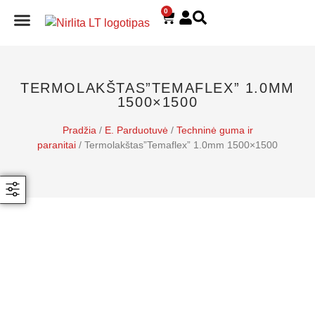
0
E. PARDUOTUVĖ
TERMOLAKŠTAS”TEMAFLEX” 1.0MM
1500×1500
Pradžia
/
E. Parduotuvė
/
Techninė guma ir
paranitai
/ Termolakštas”Temaflex” 1.0mm 1500×1500