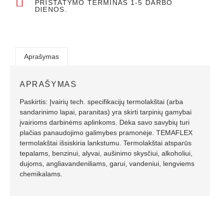
PRISTATYMO TERMINAS 1-5 DARBO
DIENOS.
Aprašymas
APRAŠYMAS
Paskirtis: Įvairių tech. specifikacijų termolakštai (arba
sandarinimo lapai, paranitas) yra skirti tarpinių gamybai
įvairioms darbinėms aplinkoms. Dėka savo savybių turi
plačias panaudojimo galimybes pramonėje. TEMAFLEX
termolakštai išsiskiria lankstumu. Termolakštai atsparūs
tepalams, benzinui, alyvai, aušinimo skysčiui, alkoholiui,
dujoms, angliavandeniliams, garui, vandeniui, lengviems
chemikalams.