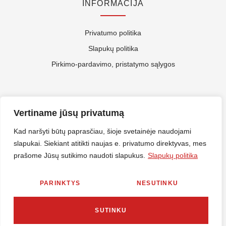
INFORMACIJA
Privatumo politika
Slapukų politika
Pirkimo-pardavimo, pristatymo sąlygos
APIE MUS
Vertiname jūsų privatumą
Kontaktai
Kad naršyti būtų paprasčiau, šioje svetainėje naudojami
slapukai. Siekiant atitikti naujas e. privatumo direktyvas, mes
Rekvizitai
prašome Jūsų sutikimo naudoti slapukus.
Slapukų politika
ES Parama
PARINKTYS
NESUTINKU
© 2026 Nirlitalt.lt Visos teisės saugomos. Sprendimas
MES360
SUTINKU