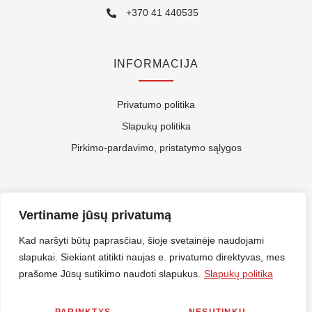
+370 41 440535
INFORMACIJA
Privatumo politika
Slapukų politika
Pirkimo-pardavimo, pristatymo sąlygos
APIE MUS
Vertiname jūsų privatumą
Kontaktai
Kad naršyti būtų paprasčiau, šioje svetainėje naudojami
slapukai. Siekiant atitikti naujas e. privatumo direktyvas, mes
Rekvizitai
prašome Jūsų sutikimo naudoti slapukus.
Slapukų politika
ES Parama