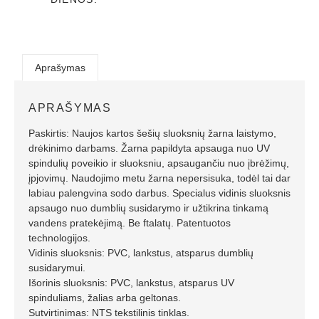
Aprašymas
APRAŠYMAS
Paskirtis: Naujos kartos šešių sluoksnių žarna laistymo,
drėkinimo darbams. Žarna papildyta apsauga nuo UV
spindulių poveikio ir sluoksniu, apsaugančiu nuo įbrėžimų,
įpjovimų. Naudojimo metu žarna nepersisuka, todėl tai dar
labiau palengvina sodo darbus. Specialus vidinis sluoksnis
apsaugo nuo dumblių susidarymo ir užtikrina tinkamą
vandens pratekėjimą. Be ftalatų. Patentuotos
technologijos.
Vidinis sluoksnis: PVC, lankstus, atsparus dumblių
susidarymui.
Išorinis sluoksnis: PVC, lankstus, atsparus UV
spinduliams, žalias arba geltonas.
Sutvirtinimas: NTS tekstilinis tinklas.