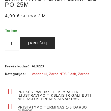
PO 25M
4,90
€
/ M
SU PVM
Turime
Į KREPŠELĮ
Prekės kodas:
AL9220
Kategorijos:
Vandeniui
,
Žarna NTS Flash
,
Žarnos
PREKĖS PAVEIKSLĖLIS YRA TIK
ILIUSTRAVIMO TIKSLAIS IR GALI BŪTI
NETIKSLUS PREKĖS ATVAIZDAS.
PRISTATYMO TERMINAS 1-5 DARBO
DIENOS.