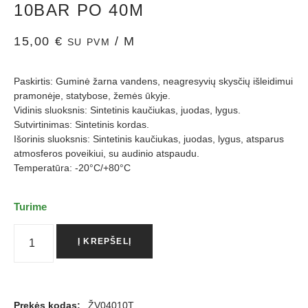
10BAR PO 40M
15,00
€
/ M
SU PVM
Paskirtis: Guminė žarna vandens, neagresyvių skysčių išleidimui
pramonėje, statybose, žemės ūkyje.
Vidinis sluoksnis: Sintetinis kaučiukas, juodas, lygus.
Sutvirtinimas: Sintetinis kordas.
Išorinis sluoksnis: Sintetinis kaučiukas, juodas, lygus, atsparus
atmosferos poveikiui, su audinio atspaudu.
Temperatūra: -20°C/+80°C
Turime
Į KREPŠELĮ
Prekės kodas:
ŽV04010T