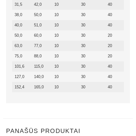
31,5
42,0
10
30
40
38,0
50,0
10
30
40
40,0
51,0
10
30
40
50,0
60,0
10
30
20
63,0
77,0
10
30
20
75,0
88,0
10
30
20
101,6
115,0
10
30
40
127,0
140,0
10
30
40
152,4
165,0
10
30
40
PANAŠŪS PRODUKTAI