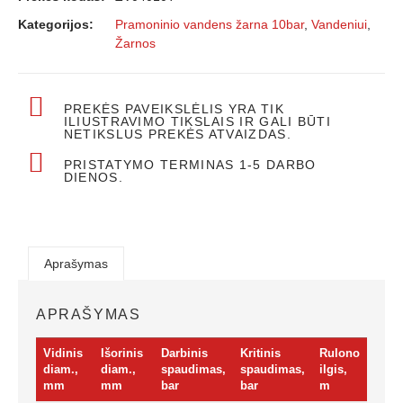
Kategorijos:
Pramoninio vandens žarna 10bar
,
Vandeniui
,
Žarnos
PREKĖS PAVEIKSLĖLIS YRA TIK
ILIUSTRAVIMO TIKSLAIS IR GALI BŪTI
NETIKSLUS PREKĖS ATVAIZDAS.
PRISTATYMO TERMINAS 1-5 DARBO
DIENOS.
Aprašymas
APRAŠYMAS
Vidinis
Išorinis
Darbinis
Kritinis
Rulono
diam.,
diam.,
spaudimas,
spaudimas,
ilgis,
mm
mm
bar
bar
m