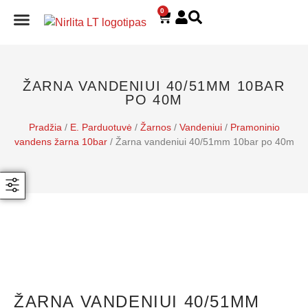
0
E. PARDUOTUVĖ
ŽARNA VANDENIUI 40/51MM 10BAR
PO 40M
Pradžia
/
E. Parduotuvė
/
Žarnos
/
Vandeniui
/
Pramoninio
vandens žarna 10bar
/ Žarna vandeniui 40/51mm 10bar po 40m
ŽARNA VANDENIUI 40/51MM