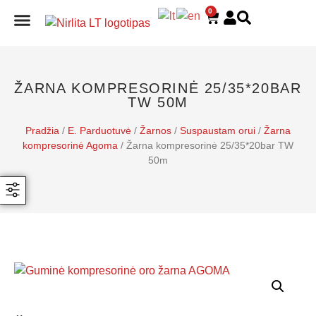
0
E. PARDUOTUVĖ
ŽARNA KOMPRESORINĖ 25/35*20BAR
TW 50M
Pradžia
/
E. Parduotuvė
/
Žarnos
/
Suspaustam orui
/
Žarna
kompresorinė Agoma
/ Žarna kompresorinė 25/35*20bar TW
50m