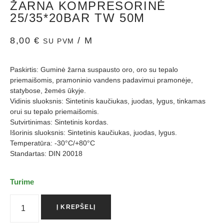
ŽARNA KOMPRESORINĖ
25/35*20BAR TW 50M
8,00
€
/ M
SU PVM
Paskirtis: Guminė žarna suspausto oro, oro su tepalo
priemaišomis, pramoninio vandens padavimui pramonėje,
statybose, žemės ūkyje.
Vidinis sluoksnis: Sintetinis kaučiukas, juodas, lygus, tinkamas
orui su tepalo priemaišomis.
Sutvirtinimas: Sintetinis kordas.
Išorinis sluoksnis: Sintetinis kaučiukas, juodas, lygus.
Temperatūra: -30°C/+80°C
Standartas: DIN 20018
Turime
Į KREPŠELĮ