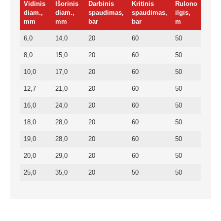
Vidinis
Išorinis
Darbinis
Kritinis
Rulono
diam.,
diam.,
spaudimas,
spaudimas,
ilgis,
mm
mm
bar
bar
m
6,0
14,0
20
60
50
8,0
15,0
20
60
50
10,0
17,0
20
60
50
12,7
21,0
20
60
50
16,0
24,0
20
60
50
18,0
28,0
20
60
50
19,0
28,0
20
60
50
20,0
29,0
20
60
50
25,0
35,0
20
50
50