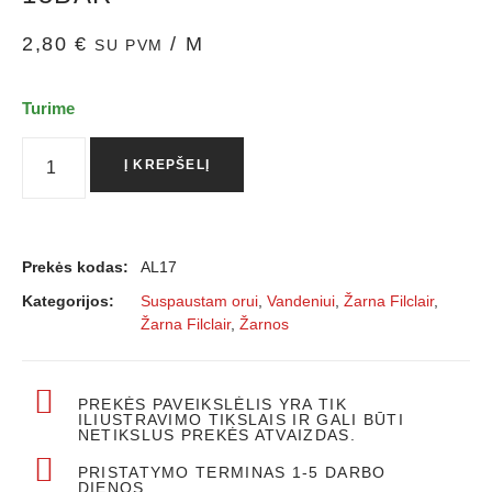
2,80
€
/ M
SU PVM
Turime
Į KREPŠELĮ
Prekės kodas:
AL17
Kategorijos:
Suspaustam orui
,
Vandeniui
,
Žarna Filclair
,
Žarna Filclair
,
Žarnos
PREKĖS PAVEIKSLĖLIS YRA TIK
ILIUSTRAVIMO TIKSLAIS IR GALI BŪTI
NETIKSLUS PREKĖS ATVAIZDAS.
PRISTATYMO TERMINAS 1-5 DARBO
DIENOS.