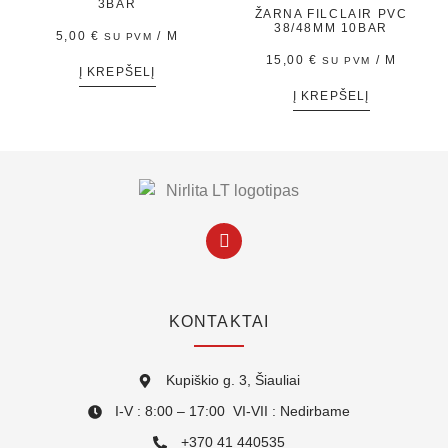
3BAR
ŽARNA FILCLAIR PVC
38/48MM 10BAR
5,00
€
/ M
SU PVM
15,00
€
/ M
SU PVM
Į KREPŠELĮ
Į KREPŠELĮ
KONTAKTAI
Kupiškio g. 3, Šiauliai
I-V : 8:00 – 17:00 VI-VII : Nedirbame
+370 41 440535