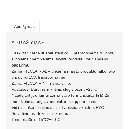
Aprašymas
APRAŠYMAS
Paskirtis: Žarna suspaustam orui, pramoninėms dujoms,
silpniems chemikalams, skystų produktų bei vandens
padavimui.
Žarna FILCLAIR AL – tinkama maisto produktų, alkoholio
tirpalų iki 15% transportavimui.
Žarna FILCLAIR N – nemaistinė.
Pastabos: Darbinis ir kritinis slėgis esant +23°C.
Naudojant įsiurbimui žarna savo formą išlaiko iki Ø 25
mm. Netinka angliavandeniliams ir jų dariniams.
Vidinis ir išorinis sluoksniai: Lankstus skaidrus PVC.
Sutvirtinimas: Tekstilinis kordas.
Temperatūra: -15°C/+60°C