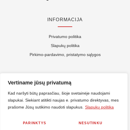
INFORMACIJA
Privatumo politika
Slapukų politika
Pirkimo-pardavimo, pristatymo sąlygos
APIE MUS
Vertiname jūsų privatumą
Kontaktai
Kad naršyti būtų paprasčiau, šioje svetainėje naudojami
slapukai. Siekiant atitikti naujas e. privatumo direktyvas, mes
Rekvizitai
prašome Jūsų sutikimo naudoti slapukus.
Slapukų politika
ES Parama
PARINKTYS
NESUTINKU