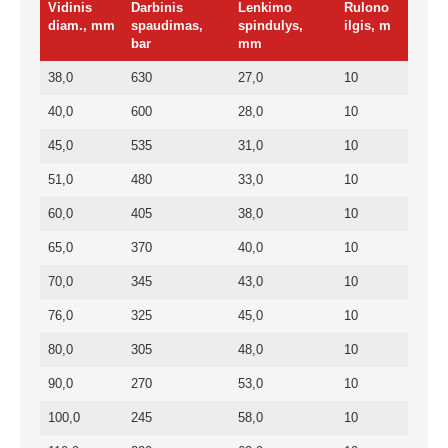
Vidinis
Darbinis
Lenkimo
Rulono
diam., mm
spaudimas,
spindulys,
ilgis, m
bar
mm
38,0
630
27,0
10
40,0
600
28,0
10
45,0
535
31,0
10
51,0
480
33,0
10
60,0
405
38,0
10
65,0
370
40,0
10
70,0
345
43,0
10
76,0
325
45,0
10
80,0
305
48,0
10
90,0
270
53,0
10
100,0
245
58,0
10