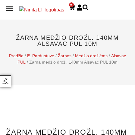
0
E. PARDUOTUVĖ
ŽARNA MEDŽIO DROŽL. 140MM
ALSAVAC PUL 10M
Pradžia
/
E. Parduotuvė
/
Žarnos
/
Medžio drožlėms
/
Alsavac
PUL
/ Žarna medžio drožl. 140mm Alsavac PUL 10m
ŽARNA MEDŽIO DROŽL. 140MM