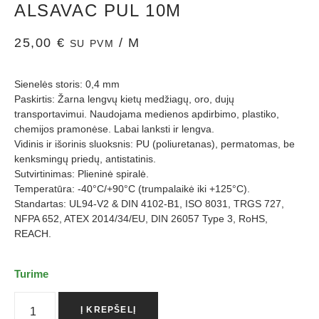
ALSAVAC PUL 10M
25,00
€
/ M
SU PVM
Sienelės storis: 0,4 mm
Paskirtis: Žarna lengvų kietų medžiagų, oro, dujų
transportavimui. Naudojama medienos apdirbimo, plastiko,
chemijos pramonėse. Labai lanksti ir lengva.
Vidinis ir išorinis sluoksnis: PU (poliuretanas), permatomas, be
kenksmingų priedų, antistatinis.
Sutvirtinimas: Plieninė spiralė.
Temperatūra: -40°C/+90°C (trumpalaikė iki +125°C).
Standartas: UL94-V2 & DIN 4102-B1, ISO 8031, TRGS 727,
NFPA 652, ATEX 2014/34/EU, DIN 26057 Type 3, RoHS,
REACH.
Turime
Į KREPŠELĮ