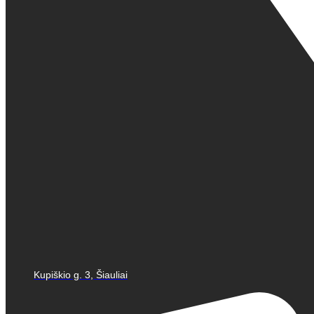
Kupiškio g. 3, Šiauliai