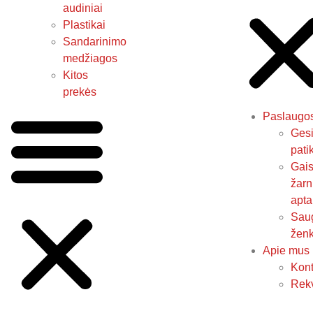
audiniai
Plastikai
Sandarinimo
medžiagos
Kitos
prekės
Paslaugo
Gesi
pati
Gais
žarn
apta
Sau
ženk
Apie mus
Kont
Rekv