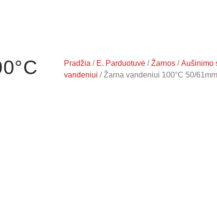
00°C
Pradžia
/
E. Parduotuvė
/
Žarnos
/
Aušinimo 
vandeniui
/ Žarna vandeniui 100°C 50/61m