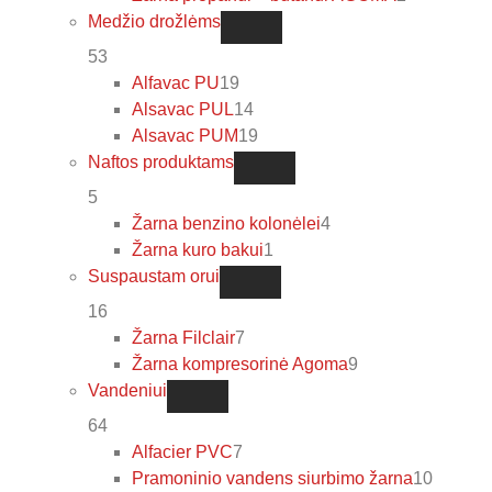
Medžio drožlėms
53
Alfavac PU
19
Alsavac PUL
14
Alsavac PUM
19
Naftos produktams
5
Žarna benzino kolonėlei
4
Žarna kuro bakui
1
Suspaustam orui
16
Žarna Filclair
7
Žarna kompresorinė Agoma
9
Vandeniui
64
Alfacier PVC
7
Pramoninio vandens siurbimo žarna
10