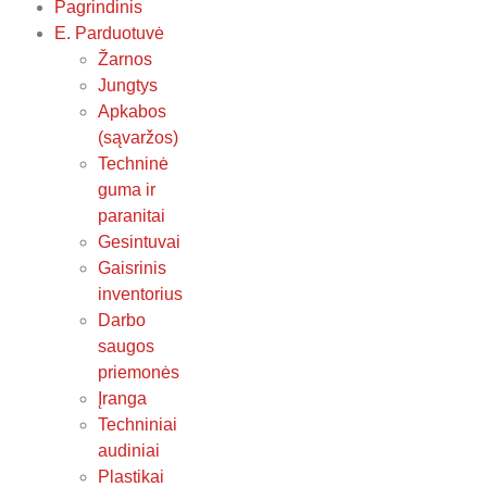
Pagrindinis
E. Parduotuvė
Žarnos
Jungtys
Apkabos
(sąvaržos)
Techninė
guma ir
paranitai
Gesintuvai
Gaisrinis
inventorius
Darbo
saugos
priemonės
Įranga
Techniniai
audiniai
Plastikai