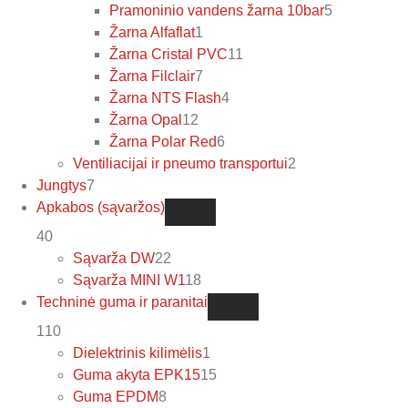
Pramoninio vandens žarna 10bar
5
Žarna Alfaflat
1
Žarna Cristal PVC
11
Žarna Filclair
7
Žarna NTS Flash
4
Žarna Opal
12
Žarna Polar Red
6
Ventiliacijai ir pneumo transportui
2
Jungtys
7
Apkabos (sąvaržos)
40
Sąvarža DW
22
Sąvarža MINI W1
18
Techninė guma ir paranitai
110
Dielektrinis kilimėlis
1
Guma akyta EPK15
15
Guma EPDM
8