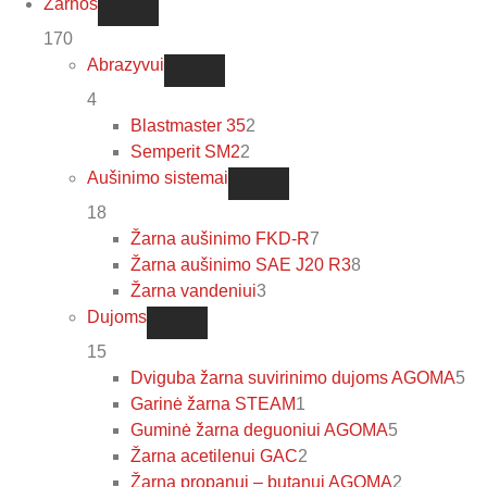
Žarnos
170
Abrazyvui
4
Blastmaster 35
2
Semperit SM2
2
Aušinimo sistemai
18
Žarna aušinimo FKD-R
7
Žarna aušinimo SAE J20 R3
8
Žarna vandeniui
3
Dujoms
15
Dviguba žarna suvirinimo dujoms AGOMA
5
Garinė žarna STEAM
1
Guminė žarna deguoniui AGOMA
5
Žarna acetilenui GAC
2
Žarna propanui – butanui AGOMA
2