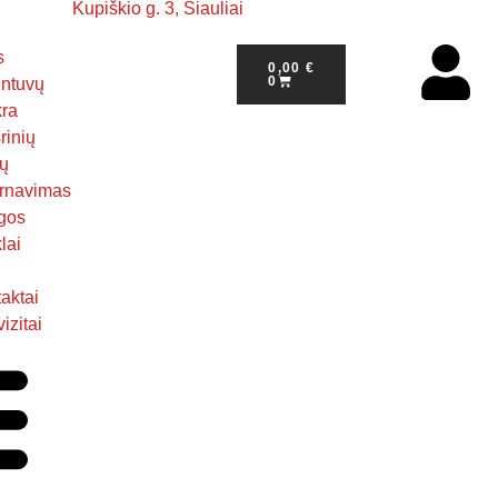
Kupiškio g. 3, Šiauliai
s
0,00
€
0
ntuvų
kra
rinių
ų
rnavimas
gos
lai
aktai
izitai