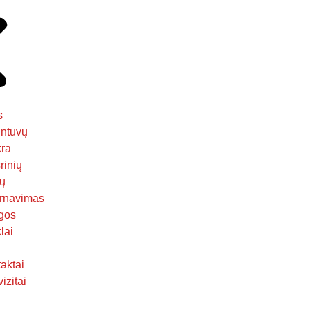
s
ntuvų
kra
rinių
ų
rnavimas
gos
lai
aktai
izitai