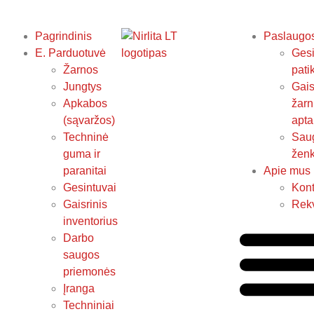
Pagrindinis
Paslaugo
E. Parduotuvė
Gesi
Žarnos
pati
Jungtys
Gais
Apkabos
žarn
(sąvaržos)
apta
Techninė
Sau
guma ir
ženk
paranitai
Apie mus
Gesintuvai
Kont
Gaisrinis
Rekv
inventorius
Darbo
saugos
priemonės
Įranga
Techniniai