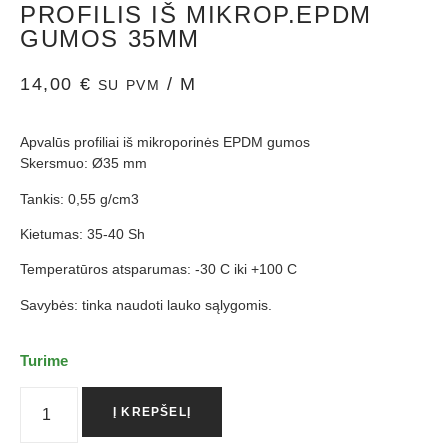
PROFILIS IŠ MIKROP.EPDM
GUMOS 35MM
14,00
€
/ M
SU PVM
Apvalūs profiliai iš mikroporinės EPDM gumos
Skersmuo: Ø35 mm
Tankis: 0,55 g/cm3
Kietumas: 35-40 Sh
Temperatūros atsparumas: -30 C iki +100 C
Savybės: tinka naudoti lauko sąlygomis.
Turime
Į KREPŠELĮ