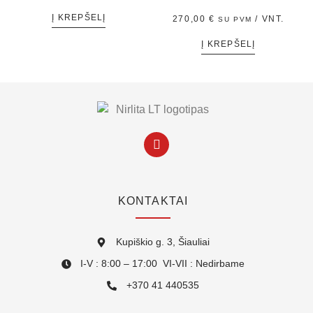
Į KREPŠELĮ
270,00
€
/ VNT.
SU PVM
Į KREPŠELĮ
KONTAKTAI
Kupiškio g. 3, Šiauliai
I-V : 8:00 – 17:00 VI-VII : Nedirbame
+370 41 440535