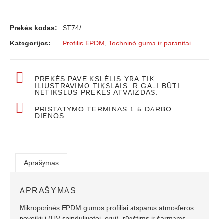
Prekės kodas:
ST74/
Kategorijos:
Profilis EPDM
,
Techninė guma ir paranitai
PREKĖS PAVEIKSLĖLIS YRA TIK
ILIUSTRAVIMO TIKSLAIS IR GALI BŪTI
NETIKSLUS PREKĖS ATVAIZDAS.
PRISTATYMO TERMINAS 1-5 DARBO
DIENOS.
Aprašymas
APRAŠYMAS
Mikroporinės EPDM gumos profiliai atsparūs atmosferos
poveikiui (UV spinduliuotei, orui), rūgštims ir šarmams,