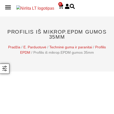
0
E. PARDUOTUVĖ
PROFILIS IŠ MIKROP.EPDM GUMOS
35MM
Pradžia
/
E. Parduotuvė
/
Techninė guma ir paranitai
/
Profilis
EPDM
/ Profilis iš mikrop.EPDM gumos 35mm