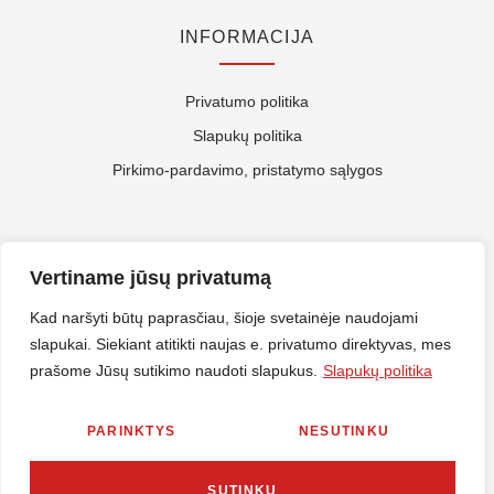
INFORMACIJA
Privatumo politika
Slapukų politika
Pirkimo-pardavimo, pristatymo sąlygos
APIE MUS
Vertiname jūsų privatumą
Kontaktai
Kad naršyti būtų paprasčiau, šioje svetainėje naudojami
slapukai. Siekiant atitikti naujas e. privatumo direktyvas, mes
Rekvizitai
prašome Jūsų sutikimo naudoti slapukus.
Slapukų politika
ES Parama
PARINKTYS
NESUTINKU
© 2026 Nirlitalt.lt Visos teisės saugomos. Sprendimas
MES360
SUTINKU