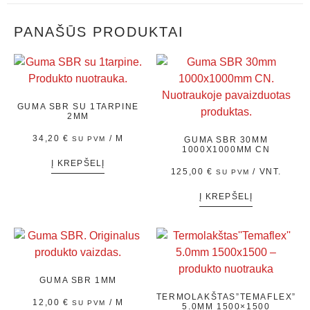
PANAŠŪS PRODUKTAI
GUMA SBR SU 1TARPINE
2MM
34,20
€
/ M
SU PVM
GUMA SBR 30MM
1000X1000MM CN
Į KREPŠELĮ
125,00
€
/ VNT.
SU PVM
Į KREPŠELĮ
GUMA SBR 1MM
TERMOLAKŠTAS”TEMAFLEX”
12,00
€
/ M
SU PVM
5.0MM 1500×1500