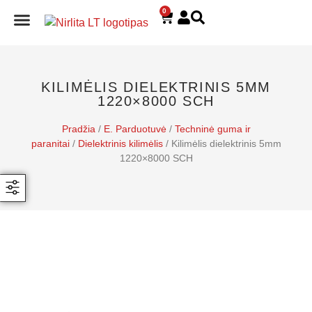
0
E. PARDUOTUVĖ
KILIMĖLIS DIELEKTRINIS 5MM
1220×8000 SCH
Pradžia
/
E. Parduotuvė
/
Techninė guma ir
paranitai
/
Dielektrinis kilimėlis
/ Kilimėlis dielektrinis 5mm
1220×8000 SCH