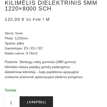
KILIMĖLIS DIELEKTRINIS 5MM
1220×8000 SCH
122,00
€
/ M
SU PVM
Storis: 5mm
Plotis: 1220mm
Spalva: pilka
Gamintojas: ES / EU / ЕС
Kiekis rulone: 9,76m2
Paskirtis: Skirtingų raštų guminiai (SBR gumos)
kilimėliai vidaus patalpų grindų padengimui;
dielektriniai kilimėliai – kaip papildoma apsauginė
izoliacinė priemonė aptarnaujant elektros įrenginius.
Turime
Į KREPŠELĮ