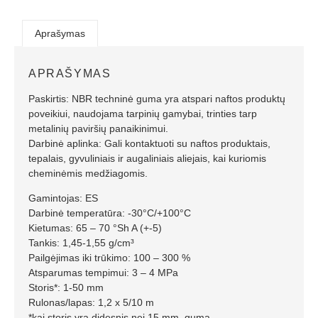
Aprašymas
APRAŠYMAS
Paskirtis: NBR techninė guma yra atspari naftos produktų
poveikiui, naudojama tarpinių gamybai, trinties tarp
metalinių paviršių panaikinimui.
Darbinė aplinka: Gali kontaktuoti su naftos produktais,
tepalais, gyvuliniais ir augaliniais aliejais, kai kuriomis
cheminėmis medžiagomis.
Gamintojas: ES
Darbinė temperatūra: -30°C/+100°C
Kietumas: 65 – 70 °Sh A (+-5)
Tankis: 1,45-1,55 g/cm³
Pailgėjimas iki trūkimo: 100 – 300 %
Atsparumas tempimui: 3 – 4 MPa
Storis*: 1-50 mm
Rulonas/lapas: 1,2 x 5/10 m
*kai storis yra didesnis nei 15 mm, guma