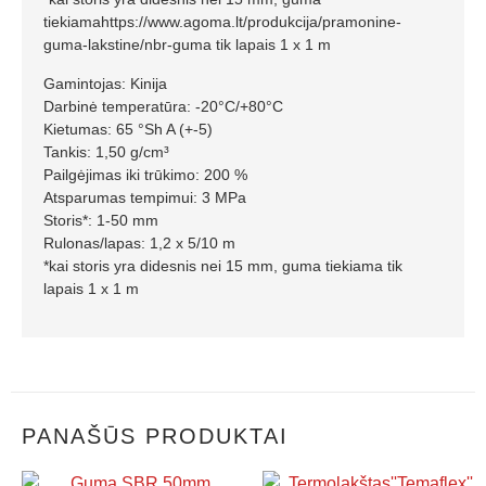
tiekiamahttps://www.agoma.lt/produkcija/pramonine-
guma-lakstine/nbr-guma tik lapais 1 x 1 m
Gamintojas: Kinija
Darbinė temperatūra: -20°C/+80°C
Kietumas: 65 °Sh A (+-5)
Tankis: 1,50 g/cm³
Pailgėjimas iki trūkimo: 200 %
Atsparumas tempimui: 3 MPa
Storis*: 1-50 mm
Rulonas/lapas: 1,2 x 5/10 m
*kai storis yra didesnis nei 15 mm, guma tiekiama tik
lapais 1 x 1 m
PANAŠŪS PRODUKTAI