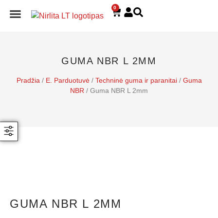
0
E. PARDUOTUVĖ
GUMA NBR L 2MM
Pradžia
/
E. Parduotuvė
/
Techninė guma ir paranitai
/
Guma
NBR
/ Guma NBR L 2mm
GUMA NBR L 2MM