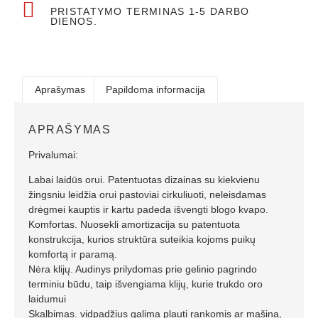
PRISTATYMO TERMINAS 1-5 DARBO
DIENOS.
Aprašymas
Papildoma informacija
APRAŠYMAS
Privalumai:
Labai laidūs orui. Patentuotas dizainas su kiekvienu
žingsniu leidžia orui pastoviai cirkuliuoti, neleisdamas
drėgmei kauptis ir kartu padeda išvengti blogo kvapo.
Komfortas. Nuosekli amortizacija su patentuota
konstrukcija, kurios struktūra suteikia kojoms puikų
komfortą ir paramą.
Nėra klijų. Audinys prilydomas prie gelinio pagrindo
terminiu būdu, taip išvengiama klijų, kurie trukdo oro
laidumui
Skalbimas. vidpadžius galima plauti rankomis ar mašina,