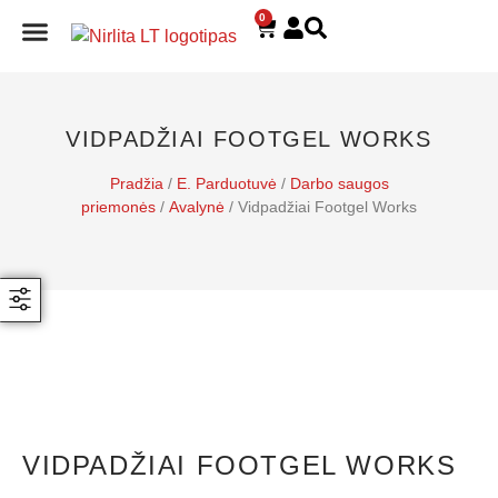
0
E. PARDUOTUVĖ
VIDPADŽIAI FOOTGEL WORKS
Pradžia
/
E. Parduotuvė
/
Darbo saugos
priemonės
/
Avalynė
/ Vidpadžiai Footgel Works
VIDPADŽIAI FOOTGEL WORKS