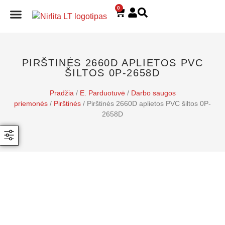
0
E. PARDUOTUVĖ
PIRŠTINĖS 2660D APLIETOS PVC
ŠILTOS 0P-2658D
Pradžia
/
E. Parduotuvė
/
Darbo saugos
priemonės
/
Pirštinės
/ Pirštinės 2660D aplietos PVC šiltos 0P-
2658D