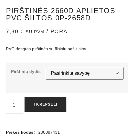
PIRŠTINĖS 2660D APLIETOS
PVC ŠILTOS 0P-2658D
7,30
€
/ PORA
SU PVM
PVC dengtos pirštinės su flisiniu pašiltinimu.
Pirštinių dydis
Į KREPŠELĮ
Prekės kodas:
200887431