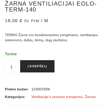
ŽARNA VENTILIACIJAI EOLO-
TERM-140
18,00
€
/ M
SU PVM
TERMO Žarna oro kondicionavimo įrengimams, ventiliacijos
sistemoms, dulkių, dūmų, dujų siurbimui.
Turime
Į KREPŠELĮ
Prekės kodas:
123003309/
Kategorijos:
Ventiliacijai ir pneumo transportui
,
Žarnos