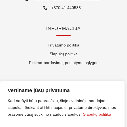
+370 41 440535
INFORMACIJA
Privatumo politika
Slapukų politika
Pirkimo-pardavimo, pristatymo sąlygos
APIE MUS
Vertiname jūsų privatumą
Kontaktai
Kad naršyti būtų paprasčiau, šioje svetainėje naudojami
slapukai. Siekiant atitikti naujas e. privatumo direktyvas, mes
Rekvizitai
prašome Jūsų sutikimo naudoti slapukus.
Slapukų politika
ES Parama