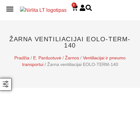
0
E. PARDUOTUVĖ
ŽARNA VENTILIACIJAI EOLO-TERM-
140
Pradžia
/
E. Parduotuvė
/
Žarnos
/
Ventiliacijai ir pneumo
transportui
/ Žarna ventiliacijai EOLO-TERM-140