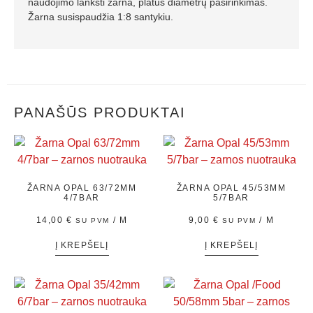
naudojimo lanksti žarna, platus diametrų pasirinkimas.
Žarna susispaudžia 1:8 santykiu.
PANAŠŪS PRODUKTAI
ŽARNA OPAL 63/72MM
ŽARNA OPAL 45/53MM
4/7BAR
5/7BAR
14,00
€
/ M
9,00
€
/ M
SU PVM
SU PVM
Į KREPŠELĮ
Į KREPŠELĮ