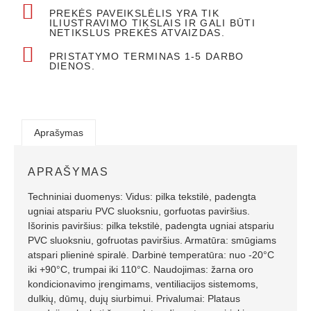
PREKĖS PAVEIKSLĖLIS YRA TIK
ILIUSTRAVIMO TIKSLAIS IR GALI BŪTI
NETIKSLUS PREKĖS ATVAIZDAS.
PRISTATYMO TERMINAS 1-5 DARBO
DIENOS.
Aprašymas
APRAŠYMAS
Techniniai duomenys: Vidus: pilka tekstilė, padengta
ugniai atspariu PVC sluoksniu, gorfuotas paviršius.
Išorinis paviršius: pilka tekstilė, padengta ugniai atspariu
PVC sluoksniu, gofruotas paviršius. Armatūra: smūgiams
atspari plieninė spiralė. Darbinė temperatūra: nuo -20°C
iki +90°C, trumpai iki 110°C. Naudojimas: žarna oro
kondicionavimo įrengimams, ventiliacijos sistemoms,
dulkių, dūmų, dujų siurbimui. Privalumai: Plataus