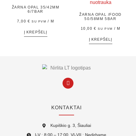
ŽARNA OPAL 35/42MM
6/7BAR
ŽARNA OPAL /FOOD
50/58MM 5BAR
7,00
€
/ M
SU PVM
10,00
€
/ M
SU PVM
Į KREPŠELĮ
Į KREPŠELĮ
KONTAKTAI
Kupiškio g. 3, Šiauliai
I-V : 8:00 – 17:00 VI-VII : Nedirbame