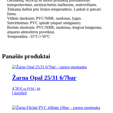
chemikalų, skysčių su naftos produktų priemaišomis
transportavimui, asenizacinėms mašinoms, srutovežiams.
Tinkama darbui prie žemos temperatūros. Lanksti ir patvari
žarna.
Vidinis sluoksnis: PVC/NBR, raudonas, lygus.
Sutvirtinimas: PVC spiralė (atspari smūgiams).
Išorinis sluoksnis: PVC/NBR, raudonas, lengvai banguotas,
atsparus atmosferos poveikiui.
Temperatūra: -35°C/+50°C
Panašūs produktai
Žarna Opal 25/31 6/7bar
4,50
€
/ m
su PVM
Į krepšelį