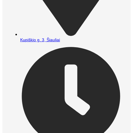
Kupiškio g. 3, Šiauliai