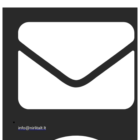
Eiti
prie
turinio
info@nirlitalt.lt