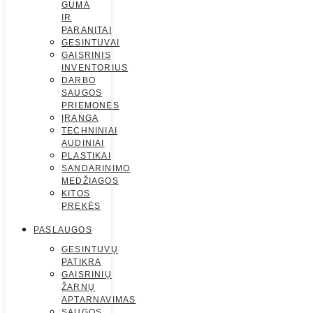
GUMA
IR
PARANITAI
GESINTUVAI
GAISRINIS
INVENTORIUS
DARBO
SAUGOS
PRIEMONĖS
ĮRANGA
TECHNINIAI
AUDINIAI
PLASTIKAI
SANDARINIMO
MEDŽIAGOS
KITOS
PREKĖS
PASLAUGOS
GESINTUVŲ
PATIKRA
GAISRINIŲ
ŽARNŲ
APTARNAVIMAS
SAUGOS