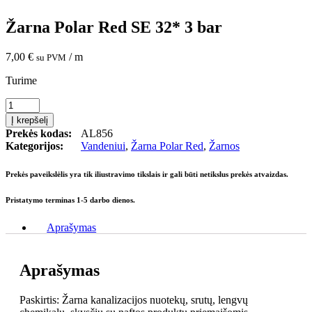
Žarna Polar Red SE 32* 3 bar
7,00
€
/ m
su PVM
Turime
produkto
kiekis:
Į krepšelį
Žarna
Prekės kodas:
AL856
Polar
Kategorijos:
Vandeniui
,
Žarna Polar Red
,
Žarnos
Red
SE
Prekės paveikslėlis yra tik iliustravimo tikslais ir gali būti netikslus prekės atvaizdas.
32*
3
Pristatymo terminas 1-5 darbo dienos.
bar
Aprašymas
Aprašymas
Paskirtis: Žarna kanalizacijos nuotekų, srutų, lengvų