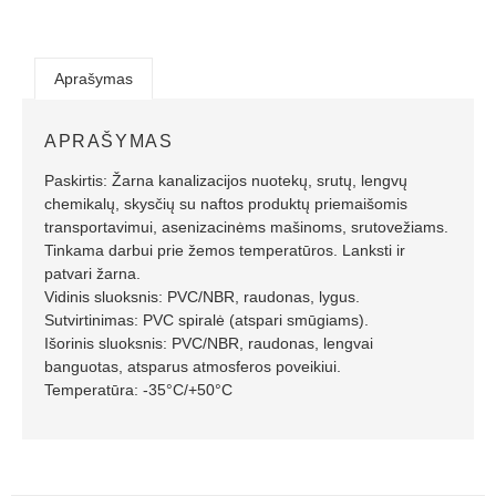
Aprašymas
APRAŠYMAS
Paskirtis: Žarna kanalizacijos nuotekų, srutų, lengvų
chemikalų, skysčių su naftos produktų priemaišomis
transportavimui, asenizacinėms mašinoms, srutovežiams.
Tinkama darbui prie žemos temperatūros. Lanksti ir
patvari žarna.
Vidinis sluoksnis: PVC/NBR, raudonas, lygus.
Sutvirtinimas: PVC spiralė (atspari smūgiams).
Išorinis sluoksnis: PVC/NBR, raudonas, lengvai
banguotas, atsparus atmosferos poveikiui.
Temperatūra: -35°C/+50°C