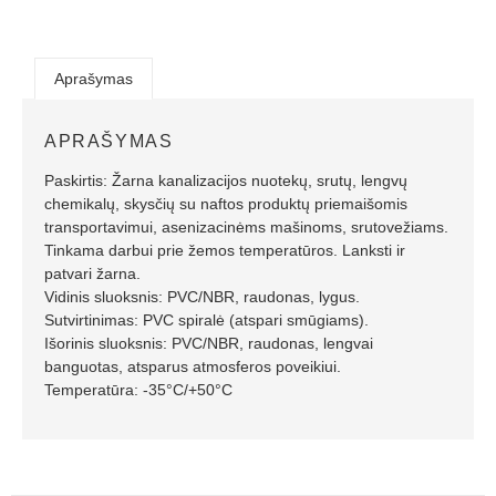
Aprašymas
APRAŠYMAS
Paskirtis: Žarna kanalizacijos nuotekų, srutų, lengvų
chemikalų, skysčių su naftos produktų priemaišomis
transportavimui, asenizacinėms mašinoms, srutovežiams.
Tinkama darbui prie žemos temperatūros. Lanksti ir
patvari žarna.
Vidinis sluoksnis: PVC/NBR, raudonas, lygus.
Sutvirtinimas: PVC spiralė (atspari smūgiams).
Išorinis sluoksnis: PVC/NBR, raudonas, lengvai
banguotas, atsparus atmosferos poveikiui.
Temperatūra: -35°C/+50°C