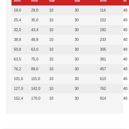
mm
mm
bar
bar
mm
m
19,0
29,0
10
30
114
40
25,4
35,0
10
30
152
40
32,0
43,4
10
30
192
40
38,8
48,8
10
30
233
40
50,8
63,0
10
30
305
40
63,5
75,0
10
30
381
40
76,2
89,0
10
30
457
40
101,6
115,0
10
30
610
40
127,0
142,0
10
30
762
40
152,4
170,0
10
30
914
40