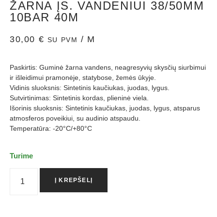
ŽARNA ĮS. VANDENIUI 38/50MM
10BAR 40M
30,00
€
/ M
SU PVM
Paskirtis: Guminė žarna vandens, neagresyvių skysčių siurbimui
ir išleidimui pramonėje, statybose, žemės ūkyje.
Vidinis sluoksnis: Sintetinis kaučiukas, juodas, lygus.
Sutvirtinimas: Sintetinis kordas, plieninė viela.
Išorinis sluoksnis: Sintetinis kaučiukas, juodas, lygus, atsparus
atmosferos poveikiui, su audinio atspaudu.
Temperatūra: -20°C/+80°C
Turime
Į KREPŠELĮ