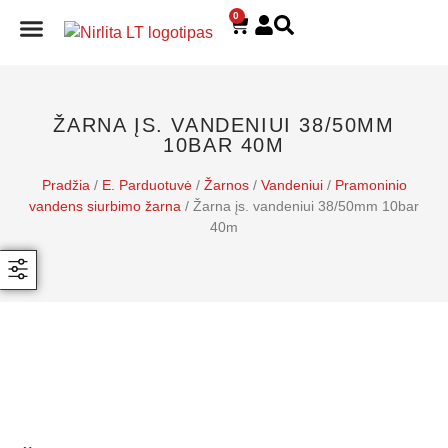
0
E. PARDUOTUVĖ
ŽARNA ĮS. VANDENIUI 38/50MM
10BAR 40M
Pradžia
/
E. Parduotuvė
/
Žarnos
/
Vandeniui
/
Pramoninio
vandens siurbimo žarna
/ Žarna įs. vandeniui 38/50mm 10bar
40m