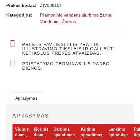
Prekės kodas:
ŽĮV03810T
Kategorijos:
Pramoninio vandens siurbimo žarna
,
Vandeniui
,
Žarnos
PREKĖS PAVEIKSLĖLIS YRA TIK
ILIUSTRAVIMO TIKSLAIS IR GALI BŪTI
NETIKSLUS PREKĖS ATVAIZDAS.
PRISTATYMO TERMINAS 1-5 DARBO
DIENOS.
Aprašymas
APRAŠYMAS
Vidinis
Išorinis
Darbinis
Kritinis
Lenkimo
Ru
diam.,
diam.,
spaudimas,
spaudimas,
spindulys,
ilg