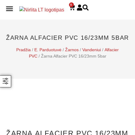
0
E. PARDUOTUVĖ
ŽARNA ALFACIER PVC 16/23MM 5BAR
Pradžia
/
E. Parduotuvė
/
Žarnos
/
Vandeniui
/
Alfacier
PVC
/ Žarna Alfacier PVC 16/23mm 5bar
ŽARNA ALFACIER PVC 16/23MM