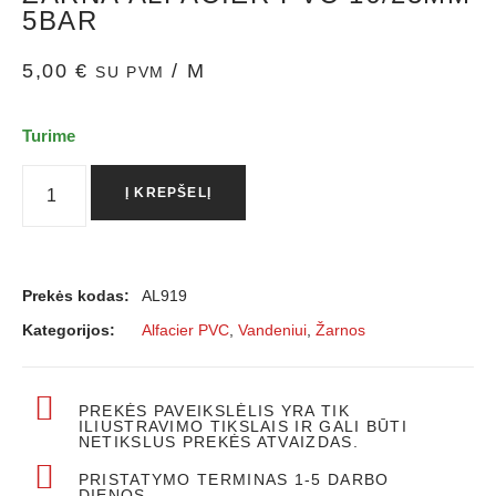
5BAR
5,00
€
/ M
SU PVM
Turime
Į KREPŠELĮ
Prekės kodas:
AL919
Kategorijos:
Alfacier PVC
,
Vandeniui
,
Žarnos
PREKĖS PAVEIKSLĖLIS YRA TIK
ILIUSTRAVIMO TIKSLAIS IR GALI BŪTI
NETIKSLUS PREKĖS ATVAIZDAS.
PRISTATYMO TERMINAS 1-5 DARBO
DIENOS.