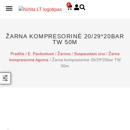
0
E. PARDUOTUVĖ
ŽARNA KOMPRESORINĖ 20/29*20BAR
TW 50M
Pradžia
/
E. Parduotuvė
/
Žarnos
/
Suspaustam orui
/
Žarna
kompresorinė Agoma
/ Žarna kompresorinė 20/29*20bar TW
50m