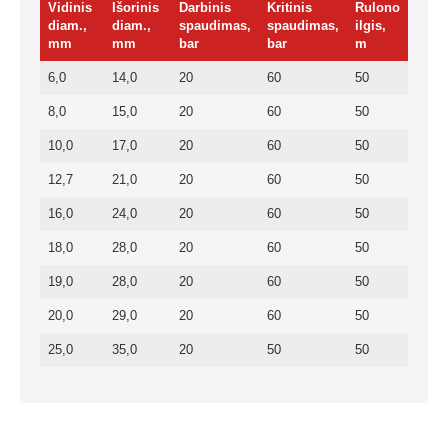
Vidinis
Išorinis
Darbinis
Kritinis
Rulono
diam.,
diam.,
spaudimas,
spaudimas,
ilgis,
mm
mm
bar
bar
m
6,0
14,0
20
60
50
8,0
15,0
20
60
50
10,0
17,0
20
60
50
12,7
21,0
20
60
50
16,0
24,0
20
60
50
18,0
28,0
20
60
50
19,0
28,0
20
60
50
20,0
29,0
20
60
50
25,0
35,0
20
50
50