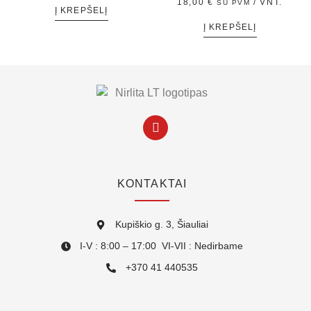
18,00
€
/ VNT.
SU PVM
Į KREPŠELĮ
Į KREPŠELĮ
KONTAKTAI
Kupiškio g. 3, Šiauliai
I-V : 8:00 – 17:00 VI-VII : Nedirbame
+370 41 440535