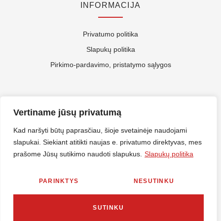
INFORMACIJA
Privatumo politika
Slapukų politika
Pirkimo-pardavimo, pristatymo sąlygos
APIE MUS
Vertiname jūsų privatumą
Kontaktai
Kad naršyti būtų paprasčiau, šioje svetainėje naudojami
slapukai. Siekiant atitikti naujas e. privatumo direktyvas, mes
Rekvizitai
prašome Jūsų sutikimo naudoti slapukus.
Slapukų politika
ES Parama
PARINKTYS
NESUTINKU
© 2026 Nirlitalt.lt Visos teisės saugomos. Sprendimas
MES360
SUTINKU