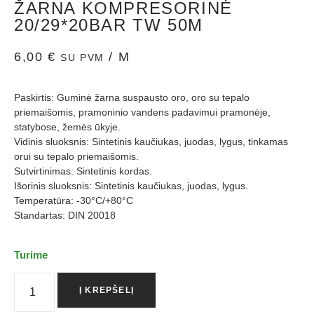
ŽARNA KOMPRESORINĖ
20/29*20BAR TW 50M
6,00
€
/ M
SU PVM
Paskirtis: Guminė žarna suspausto oro, oro su tepalo
priemaišomis, pramoninio vandens padavimui pramonėje,
statybose, žemės ūkyje.
Vidinis sluoksnis: Sintetinis kaučiukas, juodas, lygus, tinkamas
orui su tepalo priemaišomis.
Sutvirtinimas: Sintetinis kordas.
Išorinis sluoksnis: Sintetinis kaučiukas, juodas, lygus.
Temperatūra: -30°C/+80°C
Standartas: DIN 20018
Turime
Į KREPŠELĮ