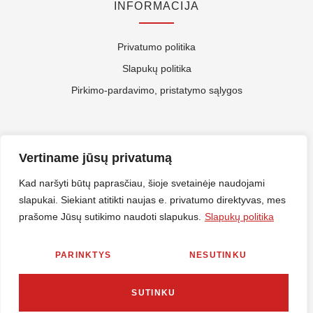
INFORMACIJA
Privatumo politika
Slapukų politika
Pirkimo-pardavimo, pristatymo sąlygos
APIE MUS
Vertiname jūsų privatumą
Kontaktai
Kad naršyti būtų paprasčiau, šioje svetainėje naudojami
slapukai. Siekiant atitikti naujas e. privatumo direktyvas, mes
Rekvizitai
prašome Jūsų sutikimo naudoti slapukus.
Slapukų politika
ES Parama
PARINKTYS
NESUTINKU
© 2026 Nirlitalt.lt Visos teisės saugomos. Sprendimas
MES360
SUTINKU