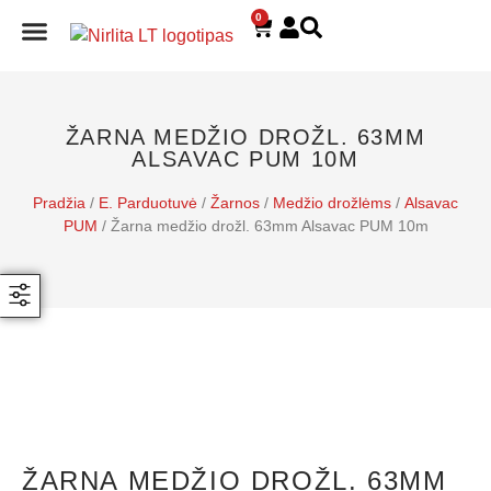
0
E. PARDUOTUVĖ
ŽARNA MEDŽIO DROŽL. 63MM
ALSAVAC PUM 10M
Pradžia
/
E. Parduotuvė
/
Žarnos
/
Medžio drožlėms
/
Alsavac
PUM
/ Žarna medžio drožl. 63mm Alsavac PUM 10m
ŽARNA MEDŽIO DROŽL. 63MM