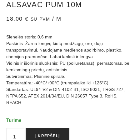
ALSAVAC PUM 10M
18,00
€
/ M
SU PVM
Sienelės storis: 0,6 mm
Paskirtis: Žarna lengvų kietų medžiagų, oro, dujų
transportavimui. Naudojama medienos apdirbimo, plastiko,
chemijos pramonėse. Labai lanksti ir lengva.
Vidinis ir išorinis sluoksnis: PU (poliuretanas), permatomas, be
kenksmingų priedų, antistatinis.
Sutvirtinimas: Plieninė spiralė.
Temperatūra: -40°C/+90°C (trumpalaikė iki +125°C).
Standartas: UL94-V2 & DIN 4102-B1, ISO 8031, TRGS 727,
NFPA 652, ATEX 2014/34/EU, DIN 26057 Type 3, RoHS,
REACH.
Turime
Į KREPŠELĮ