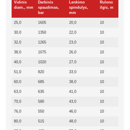
Vidinis
Darbinis
Lenkimo
Rulono
diam., mm
spaudimas,
spindulys,
ilgis, m
bar
mm
25,0
1605
20,0
10
30,0
1350
22,0
10
32,0
1265
23,0
10
38,0
1075
26,0
10
40,0
1020
27,0
10
51,0
820
33,0
10
60,0
685
38,0
10
63,0
635
41,0
10
70,0
590
43,0
10
76,0
550
46,0
10
80,0
515
48,0
10