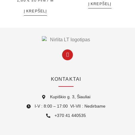
1,60
€
/ M
SU PVM
Į KREPŠELĮ
Į KREPŠELĮ
KONTAKTAI
Kupiškio g. 3, Šiauliai
I-V : 8:00 – 17:00 VI-VII : Nedirbame
+370 41 440535