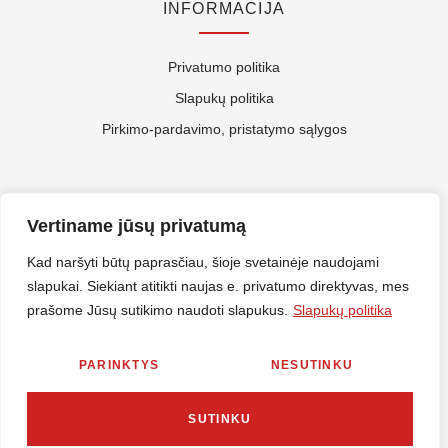
INFORMACIJA
Privatumo politika
Slapukų politika
Pirkimo-pardavimo, pristatymo sąlygos
APIE MUS
Vertiname jūsų privatumą
Kontaktai
Kad naršyti būtų paprasčiau, šioje svetainėje naudojami
slapukai. Siekiant atitikti naujas e. privatumo direktyvas, mes
Rekvizitai
prašome Jūsų sutikimo naudoti slapukus.
Slapukų politika
ES Parama
PARINKTYS
NESUTINKU
© 2026 Nirlitalt.lt Visos teisės saugomos. Sprendimas
MES360
SUTINKU