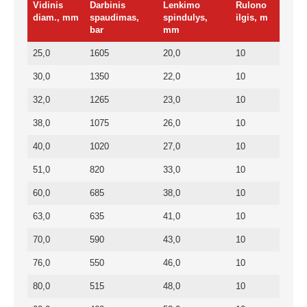
Vidinis
Darbinis
Lenkimo
Rulono
diam., mm
spaudimas,
spindulys,
ilgis, m
bar
mm
25,0
1605
20,0
10
30,0
1350
22,0
10
32,0
1265
23,0
10
38,0
1075
26,0
10
40,0
1020
27,0
10
51,0
820
33,0
10
60,0
685
38,0
10
63,0
635
41,0
10
70,0
590
43,0
10
76,0
550
46,0
10
80,0
515
48,0
10