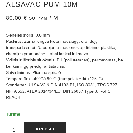
ALSAVAC PUM 10M
80,00
€
/ M
SU PVM
Sienelės storis: 0,6 mm
Paskirtis: Žarna lengvų kietų medžiagų, oro, dujų
transportavimui. Naudojama medienos apdirbimo, plastiko,
chemijos pramonėse. Labai lanksti ir lengva.
Vidinis ir išorinis sluoksnis: PU (poliuretanas), permatomas, be
kenksmingų priedų, antistatinis.
Sutvirtinimas: Plieninė spiralė.
Temperatūra: -40°C/+90°C (trumpalaikė iki +125°C).
Standartas: UL94-V2 & DIN 4102-B1, ISO 8031, TRGS 727,
NFPA 652, ATEX 2014/34/EU, DIN 26057 Type 3, RoHS,
REACH.
Turime
Į KREPŠELĮ