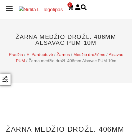
0
E. PARDUOTUVĖ
ŽARNA MEDŽIO DROŽL. 406MM
ALSAVAC PUM 10M
Pradžia
/
E. Parduotuvė
/
Žarnos
/
Medžio drožlėms
/
Alsavac
PUM
/ Žarna medžio drožl. 406mm Alsavac PUM 10m
ŽARNA MEDŽIO DROŽL. 406MM