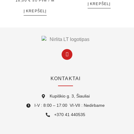
16,00
€
/ M
SU PVM
Į KREPŠELĮ
Į KREPŠELĮ
KONTAKTAI
Kupiškio g. 3, Šiauliai
I-V : 8:00 – 17:00 VI-VII : Nedirbame
+370 41 440535