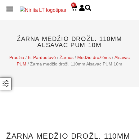
0
E. PARDUOTUVĖ
ŽARNA MEDŽIO DROŽL. 110MM
ALSAVAC PUM 10M
Pradžia
/
E. Parduotuvė
/
Žarnos
/
Medžio drožlėms
/
Alsavac
PUM
/ Žarna medžio drožl. 110mm Alsavac PUM 10m
ŽARNA MEDŽIO DROŽL. 110MM