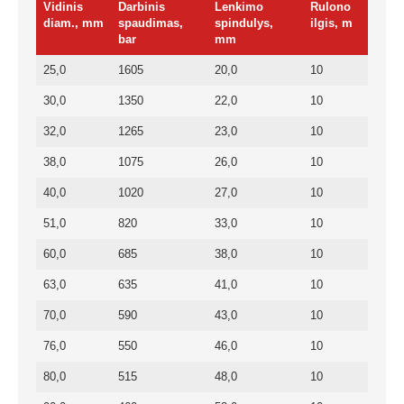
Vidinis
Darbinis
Lenkimo
Rulono
diam., mm
spaudimas,
spindulys,
ilgis, m
bar
mm
25,0
1605
20,0
10
30,0
1350
22,0
10
32,0
1265
23,0
10
38,0
1075
26,0
10
40,0
1020
27,0
10
51,0
820
33,0
10
60,0
685
38,0
10
63,0
635
41,0
10
70,0
590
43,0
10
76,0
550
46,0
10
80,0
515
48,0
10