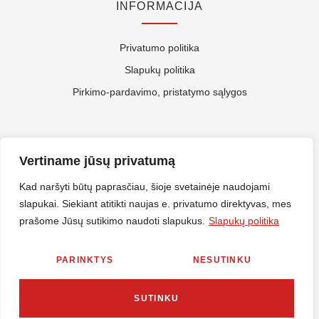
INFORMACIJA
Privatumo politika
Slapukų politika
Pirkimo-pardavimo, pristatymo sąlygos
APIE MUS
Vertiname jūsų privatumą
Kontaktai
Kad naršyti būtų paprasčiau, šioje svetainėje naudojami
slapukai. Siekiant atitikti naujas e. privatumo direktyvas, mes
Rekvizitai
prašome Jūsų sutikimo naudoti slapukus.
Slapukų politika
ES Parama
PARINKTYS
NESUTINKU
© 2026 Nirlitalt.lt Visos teisės saugomos. Sprendimas
MES360
SUTINKU