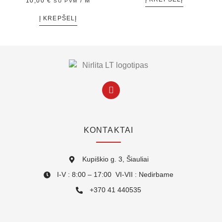
10,00
€
/ M
SU PVM
Į KREPŠELĮ
KONTAKTAI
Kupiškio g. 3, Šiauliai
I-V : 8:00 – 17:00 VI-VII : Nedirbame
+370 41 440535