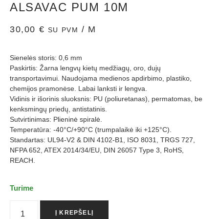
ALSAVAC PUM 10M
30,00
€
/ M
SU PVM
Sienelės storis: 0,6 mm
Paskirtis: Žarna lengvų kietų medžiagų, oro, dujų
transportavimui. Naudojama medienos apdirbimo, plastiko,
chemijos pramonėse. Labai lanksti ir lengva.
Vidinis ir išorinis sluoksnis: PU (poliuretanas), permatomas, be
kenksmingų priedų, antistatinis.
Sutvirtinimas: Plieninė spiralė.
Temperatūra: -40°C/+90°C (trumpalaikė iki +125°C).
Standartas: UL94-V2 & DIN 4102-B1, ISO 8031, TRGS 727,
NFPA 652, ATEX 2014/34/EU, DIN 26057 Type 3, RoHS,
REACH.
Turime
Į KREPŠELĮ