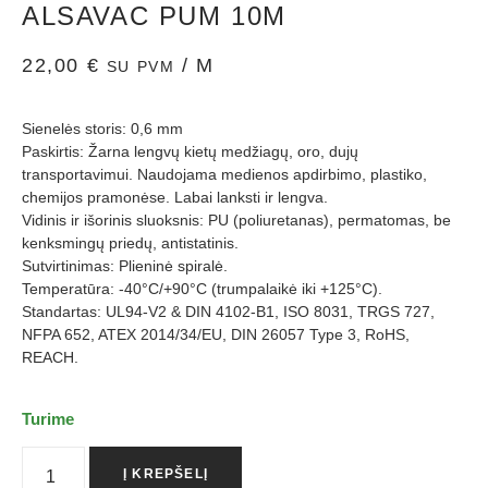
ALSAVAC PUM 10M
22,00
€
/ M
SU PVM
Sienelės storis: 0,6 mm
Paskirtis: Žarna lengvų kietų medžiagų, oro, dujų
transportavimui. Naudojama medienos apdirbimo, plastiko,
chemijos pramonėse. Labai lanksti ir lengva.
Vidinis ir išorinis sluoksnis: PU (poliuretanas), permatomas, be
kenksmingų priedų, antistatinis.
Sutvirtinimas: Plieninė spiralė.
Temperatūra: -40°C/+90°C (trumpalaikė iki +125°C).
Standartas: UL94-V2 & DIN 4102-B1, ISO 8031, TRGS 727,
NFPA 652, ATEX 2014/34/EU, DIN 26057 Type 3, RoHS,
REACH.
Turime
Į KREPŠELĮ