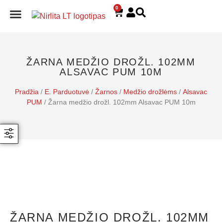
0
E. PARDUOTUVĖ
ŽARNA MEDŽIO DROŽL. 102MM
ALSAVAC PUM 10M
Pradžia
/
E. Parduotuvė
/
Žarnos
/
Medžio drožlėms
/
Alsavac
PUM
/ Žarna medžio drožl. 102mm Alsavac PUM 10m
ŽARNA MEDŽIO DROŽL. 102MM