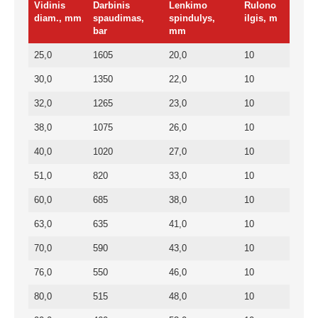
Vidinis
Darbinis
Lenkimo
Rulono
diam., mm
spaudimas,
spindulys,
ilgis, m
bar
mm
25,0
1605
20,0
10
30,0
1350
22,0
10
32,0
1265
23,0
10
38,0
1075
26,0
10
40,0
1020
27,0
10
51,0
820
33,0
10
60,0
685
38,0
10
63,0
635
41,0
10
70,0
590
43,0
10
76,0
550
46,0
10
80,0
515
48,0
10