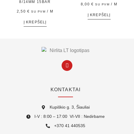
8/14MM 15BAR
8,00
€
/ M
SU PVM
2,50
€
/ M
SU PVM
Į KREPŠELĮ
Į KREPŠELĮ
KONTAKTAI
Kupiškio g. 3, Šiauliai
I-V : 8:00 – 17:00 VI-VII : Nedirbame
+370 41 440535