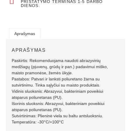
PRISTATYMO TERMINAS 1-5 DARBO
DIENOS.
Aprašymas
APRAŠYMAS
Paskirtis: Rekomenduojama naudoti abrazyvinių
medžiagų (pjuvenų, grūdų ir pan.) padavimui miško,
maisto pramonėse, žemės ūkyje.
Pastabos: Patvari ir lanksti poliuretano žarna su
sutvirtinimu. Tinka sąlyčiui su maisto produktais.
Vidinis sluoksnis: Abrazyvui, bakteriniam poveikiui
atsparus poliuretanas (PU).
Išorinis sluoksnis: Abrazyvui, bakteriniam poveikiui
atsparus poliuretanas (PU).
Sutvirtinimas: Plieninė viela su baltu antsluoksniu.
Temperatūra: -30°C/+100°C