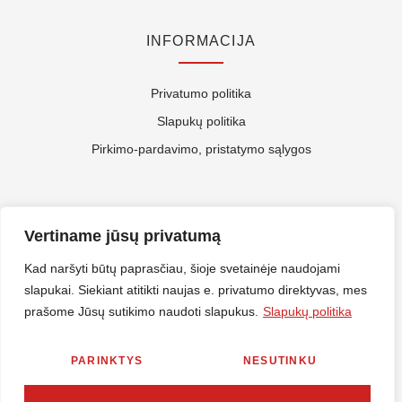
INFORMACIJA
Privatumo politika
Slapukų politika
Pirkimo-pardavimo, pristatymo sąlygos
APIE MUS
Vertiname jūsų privatumą
Kontaktai
Kad naršyti būtų paprasčiau, šioje svetainėje naudojami
slapukai. Siekiant atitikti naujas e. privatumo direktyvas, mes
Rekvizitai
prašome Jūsų sutikimo naudoti slapukus.
Slapukų politika
ES Parama
PARINKTYS
NESUTINKU