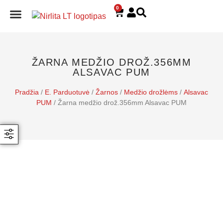
0
E. PARDUOTUVĖ
ŽARNA MEDŽIO DROŽ.356MM
ALSAVAC PUM
Pradžia
/
E. Parduotuvė
/
Žarnos
/
Medžio drožlėms
/
Alsavac
PUM
/ Žarna medžio drož.356mm Alsavac PUM