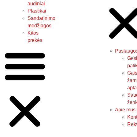
audiniai
Plastikai
Sandarinimo
medžiagos
Kitos
prekės
Paslaugo
Gesi
pati
Gais
žarn
apta
Sau
ženk
Apie mus
Kont
Rekv