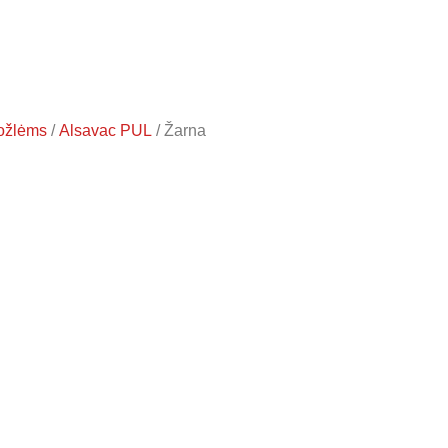
ožlėms
/
Alsavac PUL
/ Žarna