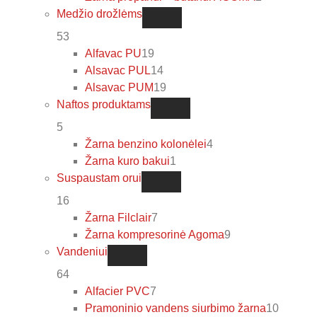
Medžio drožlėms
53
Alfavac PU
19
Alsavac PUL
14
Alsavac PUM
19
Naftos produktams
5
Žarna benzino kolonėlei
4
Žarna kuro bakui
1
Suspaustam orui
16
Žarna Filclair
7
Žarna kompresorinė Agoma
9
Vandeniui
64
Alfacier PVC
7
Pramoninio vandens siurbimo žarna
10