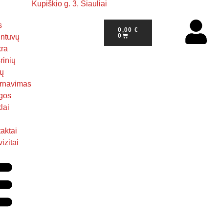
Kupiškio g. 3, Šiauliai
s
0,00
€
0
ntuvų
kra
rinių
ų
rnavimas
gos
lai
aktai
izitai