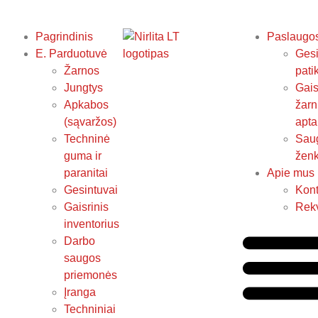
Pagrindinis
Paslaugo
E. Parduotuvė
Gesi
Žarnos
pati
Jungtys
Gais
Apkabos
žarn
(sąvaržos)
apta
Techninė
Sau
guma ir
ženk
paranitai
Apie mus
Gesintuvai
Kont
Gaisrinis
Rekv
inventorius
Darbo
saugos
priemonės
Įranga
Techniniai