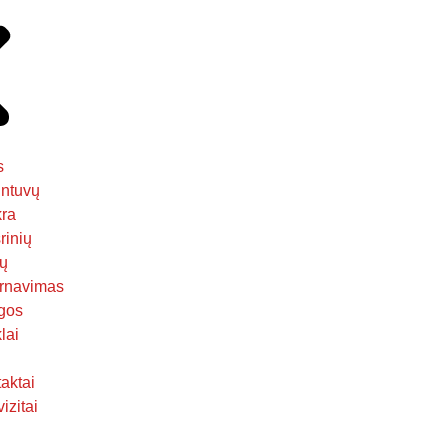
s
ntuvų
kra
rinių
ų
rnavimas
gos
lai
aktai
izitai