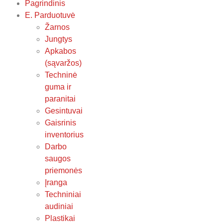
Pagrindinis
E. Parduotuvė
Žarnos
Jungtys
Apkabos
(sąvaržos)
Techninė
guma ir
paranitai
Gesintuvai
Gaisrinis
inventorius
Darbo
saugos
priemonės
Įranga
Techniniai
audiniai
Plastikai