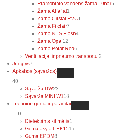
Pramoninio vandens žarna 10bar
5
Žarna Alfaflat
1
Žarna Cristal PVC
11
Žarna Filclair
7
Žarna NTS Flash
4
Žarna Opal
12
Žarna Polar Red
6
Ventiliacijai ir pneumo transportui
2
Jungtys
7
Apkabos (sąvaržos)
40
Sąvarža DW
22
Sąvarža MINI W1
18
Techninė guma ir paranitai
110
Dielektrinis kilimėlis
1
Guma akyta EPK15
15
Guma EPDM
8