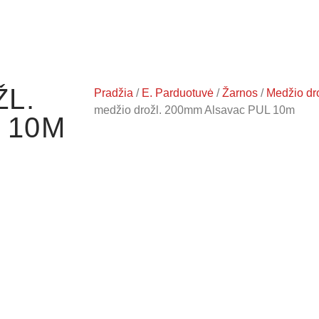
L.
Pradžia
/
E. Parduotuvė
/
Žarnos
/
Medžio dr
medžio drožl. 200mm Alsavac PUL 10m
 10M