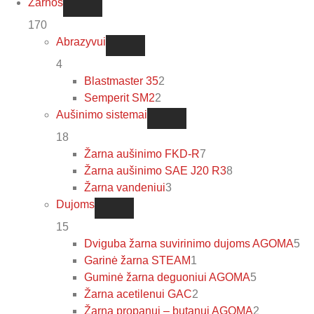
Žarnos
170
Abrazyvui
4
Blastmaster 35
2
Semperit SM2
2
Aušinimo sistemai
18
Žarna aušinimo FKD-R
7
Žarna aušinimo SAE J20 R3
8
Žarna vandeniui
3
Dujoms
15
Dviguba žarna suvirinimo dujoms AGOMA
5
Garinė žarna STEAM
1
Guminė žarna deguoniui AGOMA
5
Žarna acetilenui GAC
2
Žarna propanui – butanui AGOMA
2