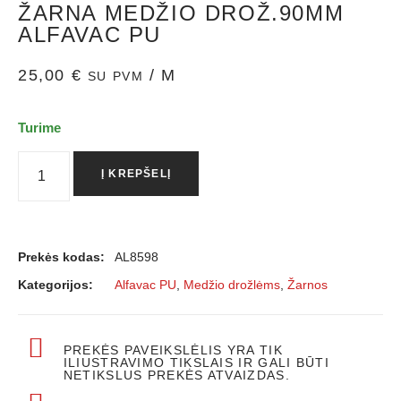
ŽARNA MEDŽIO DROŽ.90MM
ALFAVAC PU
25,00
€
/ M
SU PVM
Turime
Į KREPŠELĮ
Prekės kodas:
AL8598
Kategorijos:
Alfavac PU
,
Medžio drožlėms
,
Žarnos
PREKĖS PAVEIKSLĖLIS YRA TIK
ILIUSTRAVIMO TIKSLAIS IR GALI BŪTI
NETIKSLUS PREKĖS ATVAIZDAS.