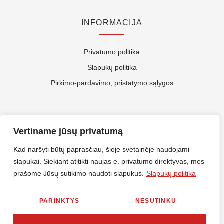
INFORMACIJA
Privatumo politika
Slapukų politika
Pirkimo-pardavimo, pristatymo sąlygos
APIE MUS
Vertiname jūsų privatumą
Kontaktai
Kad naršyti būtų paprasčiau, šioje svetainėje naudojami
slapukai. Siekiant atitikti naujas e. privatumo direktyvas, mes
Rekvizitai
prašome Jūsų sutikimo naudoti slapukus.
Slapukų politika
ES Parama
PARINKTYS
NESUTINKU