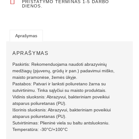
PRISTATYMO TERMINAS 1-5 DARBO
DIENOS.
Aprašymas
APRAŠYMAS
Paskirtis: Rekomenduojama naudoti abrazyvinių
medžiagų (pjuvenų, grūdų ir pan.) padavimui miško,
maisto pramonėse, žemės ūkyje.
Pastabos: Patvari ir lanksti poliuretano žarna su
sutvirtinimu. Tinka sąlyčiui su maisto produktais.
Vidinis sluoksnis: Abrazyvui, bakteriniam poveikiui
atsparus poliuretanas (PU).
Išorinis sluoksnis: Abrazyvui, bakteriniam poveikiui
atsparus poliuretanas (PU).
Sutvirtinimas: Plieninė viela su baltu antsluoksniu.
Temperatūra: -30°C/+100°C