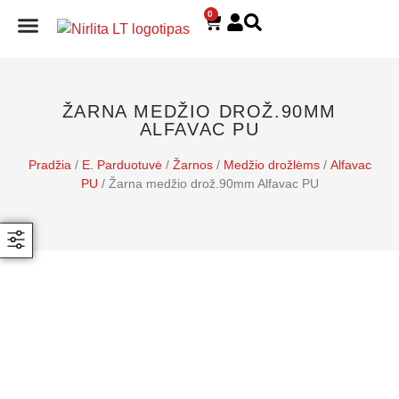
0
E. PARDUOTUVĖ
ŽARNA MEDŽIO DROŽ.90MM
ALFAVAC PU
Pradžia
/
E. Parduotuvė
/
Žarnos
/
Medžio drožlėms
/
Alfavac
PU
/ Žarna medžio drož.90mm Alfavac PU