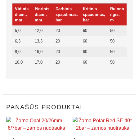
Vidinis
Išorinis
Darbinis
Kritinis
Rulono
diam.,
diam.,
spaudimas,
spaudimas,
ilgis,
mm
mm
bar
bar
m
5,0
12,0
20
60
50
6,3
13,3
20
60
50
9,0
16,0
20
60
50
10,0
17,0
20
60
50
PANAŠŪS PRODUKTAI