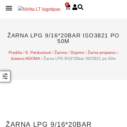
0
E. PARDUOTUVĖ
ŽARNA LPG 9/16*20BAR ISO3821 PO
50M
Pradžia
/
E. Parduotuvė
/
Žarnos
/
Dujoms
/
Žarna propanui –
butanui AGOMA
/ Žarna LPG 9/16*20bar ISO3821 po 50m
ŽARNA LPG 9/16*20BAR