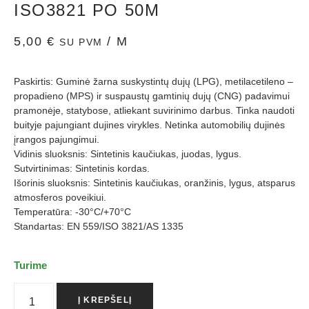
ISO3821 PO 50M
5,00
€
/ M
SU PVM
Paskirtis: Guminė žarna suskystintų dujų (LPG), metilacetileno –
propadieno (MPS) ir suspaustų gamtinių dujų (CNG) padavimui
pramonėje, statybose, atliekant suvirinimo darbus. Tinka naudoti
buityje pajungiant dujines virykles. Netinka automobilių dujinės
įrangos pajungimui.
Vidinis sluoksnis: Sintetinis kaučiukas, juodas, lygus.
Sutvirtinimas: Sintetinis kordas.
Išorinis sluoksnis: Sintetinis kaučiukas, oranžinis, lygus, atsparus
atmosferos poveikiui.
Temperatūra: -30°C/+70°C
Standartas: EN 559/ISO 3821/AS 1335
Turime
Į KREPŠELĮ