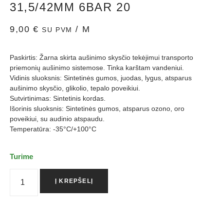
31,5/42MM 6BAR 20
9,00
€
/ M
SU PVM
Paskirtis: Žarna skirta aušinimo skysčio tekėjimui transporto
priemonių aušinimo sistemose. Tinka karštam vandeniui.
Vidinis sluoksnis: Sintetinės gumos, juodas, lygus, atsparus
aušinimo skysčio, glikolio, tepalo poveikiui.
Sutvirtinimas: Sintetinis kordas.
Išorinis sluoksnis: Sintetinės gumos, atsparus ozono, oro
poveikiui, su audinio atspaudu.
Temperatūra: -35°C/+100°C
Turime
Į KREPŠELĮ