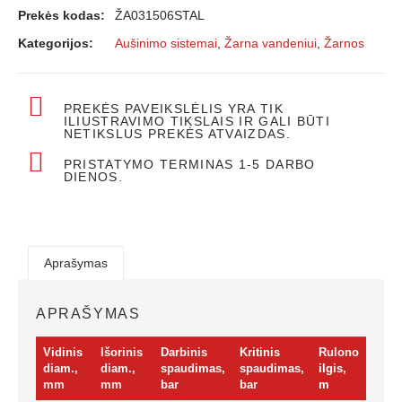
Prekės kodas:
ŽA031506STAL
Kategorijos:
Aušinimo sistemai
,
Žarna vandeniui
,
Žarnos
PREKĖS PAVEIKSLĖLIS YRA TIK
ILIUSTRAVIMO TIKSLAIS IR GALI BŪTI
NETIKSLUS PREKĖS ATVAIZDAS.
PRISTATYMO TERMINAS 1-5 DARBO
DIENOS.
Aprašymas
APRAŠYMAS
Vidinis
Išorinis
Darbinis
Kritinis
Rulono
diam.,
diam.,
spaudimas,
spaudimas,
ilgis,
mm
mm
bar
bar
m