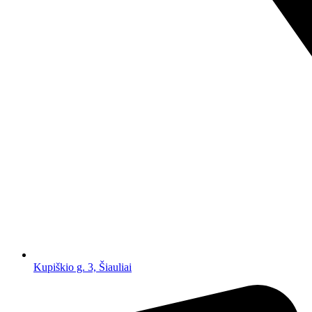
Kupiškio g. 3, Šiauliai