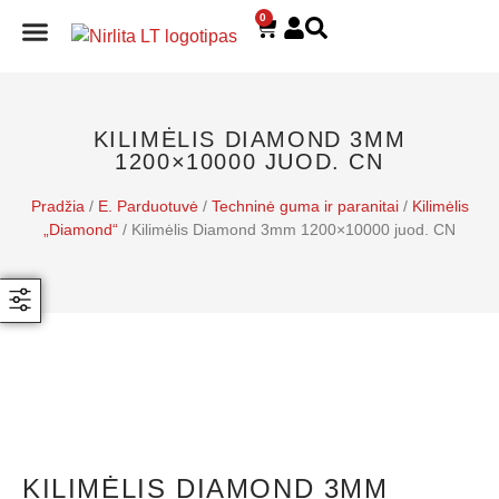
0
E. PARDUOTUVĖ
KILIMĖLIS DIAMOND 3MM
1200×10000 JUOD. CN
Pradžia
/
E. Parduotuvė
/
Techninė guma ir paranitai
/
Kilimėlis
„Diamond“
/ Kilimėlis Diamond 3mm 1200×10000 juod. CN
KILIMĖLIS DIAMOND 3MM