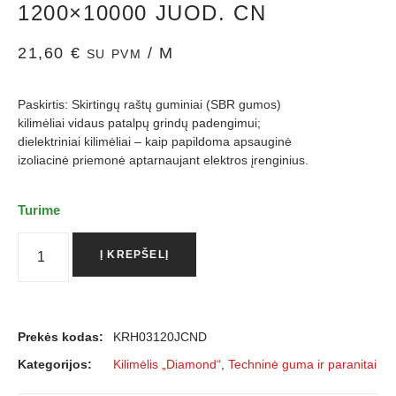
1200×10000 JUOD. CN
21,60
€
/ M
SU PVM
Paskirtis: Skirtingų raštų guminiai (SBR gumos)
kilimėliai vidaus patalpų grindų padengimui;
dielektriniai kilimėliai – kaip papildoma apsauginė
izoliacinė priemonė aptarnaujant elektros įrenginius.
Turime
Į KREPŠELĮ
Prekės kodas:
KRH03120JCND
Kategorijos:
Kilimėlis „Diamond“
,
Techninė guma ir paranitai