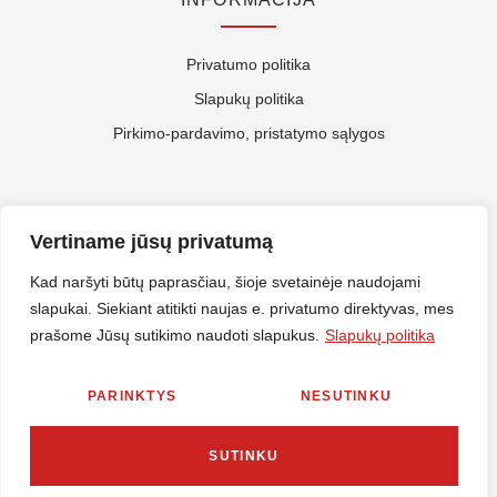
Privatumo politika
Slapukų politika
Pirkimo-pardavimo, pristatymo sąlygos
APIE MUS
Vertiname jūsų privatumą
Kontaktai
Kad naršyti būtų paprasčiau, šioje svetainėje naudojami
slapukai. Siekiant atitikti naujas e. privatumo direktyvas, mes
Rekvizitai
prašome Jūsų sutikimo naudoti slapukus.
Slapukų politika
ES Parama
PARINKTYS
NESUTINKU
© 2026 Nirlitalt.lt Visos teisės saugomos. Sprendimas
MES360
SUTINKU