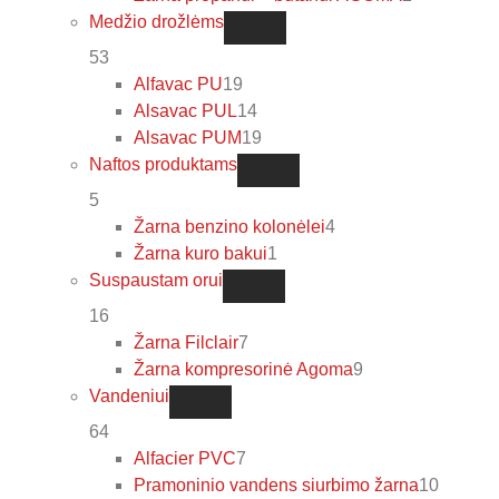
Medžio drožlėms
53
Alfavac PU
19
Alsavac PUL
14
Alsavac PUM
19
Naftos produktams
5
Žarna benzino kolonėlei
4
Žarna kuro bakui
1
Suspaustam orui
16
Žarna Filclair
7
Žarna kompresorinė Agoma
9
Vandeniui
64
Alfacier PVC
7
Pramoninio vandens siurbimo žarna
10