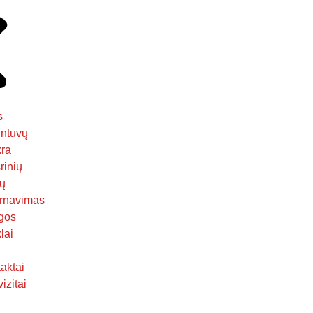
s
ntuvų
kra
rinių
ų
rnavimas
gos
lai
aktai
izitai