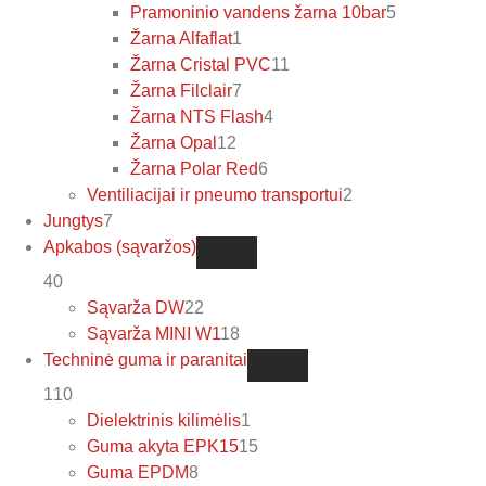
Pramoninio vandens žarna 10bar
5
Žarna Alfaflat
1
Žarna Cristal PVC
11
Žarna Filclair
7
Žarna NTS Flash
4
Žarna Opal
12
Žarna Polar Red
6
Ventiliacijai ir pneumo transportui
2
Jungtys
7
Apkabos (sąvaržos)
40
Sąvarža DW
22
Sąvarža MINI W1
18
Techninė guma ir paranitai
110
Dielektrinis kilimėlis
1
Guma akyta EPK15
15
Guma EPDM
8