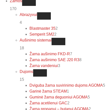
Žarnos
170
Abrazyvui
4
Blastmaster 35
2
Semperit SM2
2
Aušinimo sistemai
18
Žarna aušinimo FKD-R
7
Žarna aušinimo SAE J20 R3
8
Žarna vandeniui
3
Dujoms
15
Dviguba žarna suvirinimo dujoms AGOMA
5
Garinė žarna STEAM
1
Guminė žarna deguoniui AGOMA
5
Žarna acetilenui GAC
2
Žarna propanui – butanui AGOMA
2