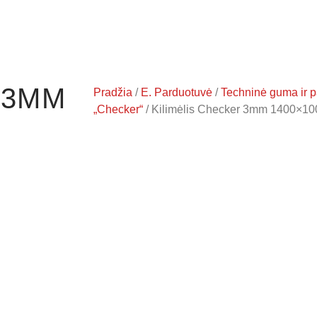
 3MM
Pradžia
/
E. Parduotuvė
/
Techninė guma ir p
„Checker“
/ Kilimėlis Checker 3mm 1400×10
N