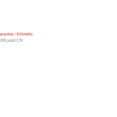
aranitai
/
Kilimėlis
000 juod.CN