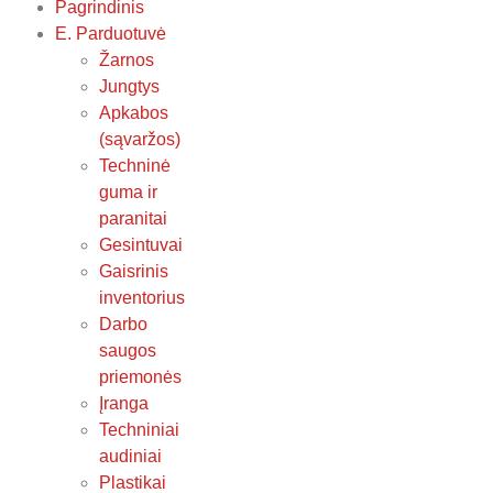
Pagrindinis
E. Parduotuvė
Žarnos
Jungtys
Apkabos
(sąvaržos)
Techninė
guma ir
paranitai
Gesintuvai
Gaisrinis
inventorius
Darbo
saugos
priemonės
Įranga
Techniniai
audiniai
Plastikai