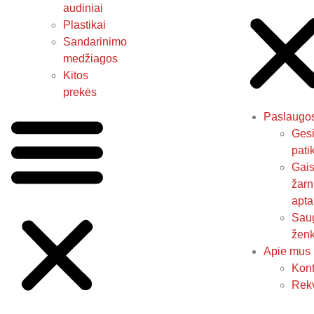
audiniai
Plastikai
Sandarinimo
medžiagos
Kitos
prekės
Paslaugo
Gesi
pati
Gais
žarn
apta
Sau
ženk
Apie mus
Kont
Rekv