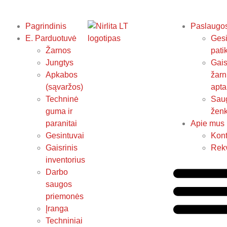
Pagrindinis
Paslaugo
E. Parduotuvė
Gesi
Žarnos
pati
Jungtys
Gais
Apkabos
žarn
(sąvaržos)
apta
Techninė
Sau
guma ir
ženk
paranitai
Apie mus
Gesintuvai
Kont
Gaisrinis
Rekv
inventorius
Darbo
saugos
priemonės
Įranga
Techniniai