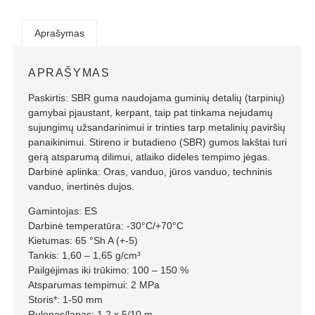
Aprašymas
APRAŠYMAS
Paskirtis: SBR guma naudojama guminių detalių (tarpinių)
gamybai pjaustant, kerpant, taip pat tinkama nejudamų
sujungimų užsandarinimui ir trinties tarp metalinių paviršių
panaikinimui. Stireno ir butadieno (SBR) gumos lakštai turi
gerą atsparumą dilimui, atlaiko dideles tempimo jėgas.
Darbinė aplinka: Oras, vanduo, jūros vanduo, techninis
vanduo, inertinės dujos.
Gamintojas: ES
Darbinė temperatūra: -30°C/+70°C
Kietumas: 65 °Sh A (+-5)
Tankis: 1,60 – 1,65 g/cm³
Pailgėjimas iki trūkimo: 100 – 150 %
Atsparumas tempimui: 2 MPa
Storis*: 1-50 mm
Rulonas/lapas: 1,2 x 5/10 m