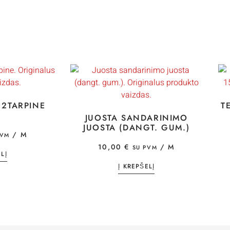
 2TARPINE
T
JUOSTA SANDARINIMO
JUOSTA (DANGT. GUM.)
/ M
PVM
10,00
€
/ M
SU PVM
LĮ
Į KREPŠELĮ