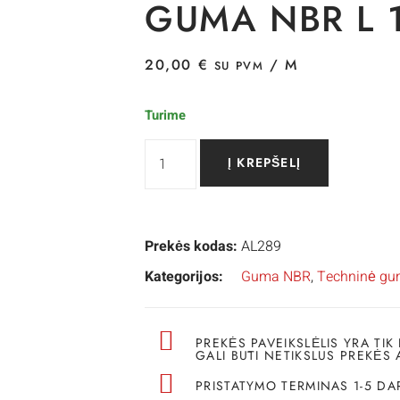
GUMA NBR L 
20,00
€
/ M
SU PVM
Turime
Į KREPŠELĮ
Prekės kodas:
AL289
Kategorijos:
Guma NBR
,
Techninė gum
PREKĖS PAVEIKSLĖLIS YRA TIK 
GALI BŪTI NETIKSLUS PREKĖS 
PRISTATYMO TERMINAS 1-5 DA