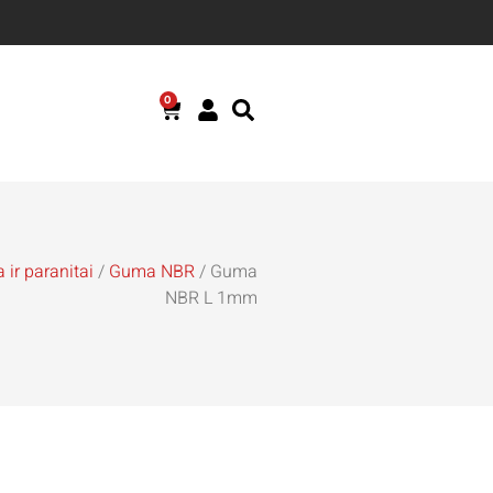
0
ir paranitai
/
Guma NBR
/ Guma
NBR L 1mm