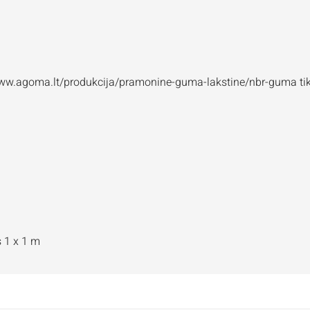
/www.agoma.lt/produkcija/pramonine-guma-lakstine/nbr-guma tik
s 1 x 1 m