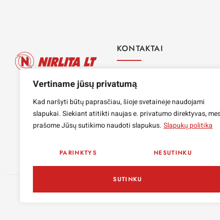
KONTAKTAI
Kupiškio g. 3, Šiauliai
Vertiname jūsų privatumą
I-V : 8:00 – 17:00 VI-VII 
Kad naršyti būtų paprasčiau, šioje svetainėje naudojami
+370 41 440535
slapukai. Siekiant atitikti naujas e. privatumo direktyvas, me
prašome Jūsų sutikimo naudoti slapukus.
Slapukų politika
PARINKTYS
NESUTINKU
SUTINKU