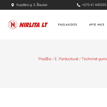
Kupiškio g. 3, Šiauliai
+370 41 440535
PASLAUGOS
APIE MUS
Pradžia
/
E. Parduotuvė
/
Techninė guma 