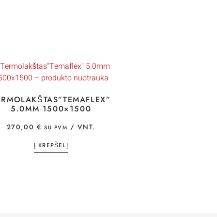
ERMOLAKŠTAS”TEMAFLEX”
5.0MM 1500×1500
270,00
€
/ VNT.
SU PVM
Į KREPŠELĮ