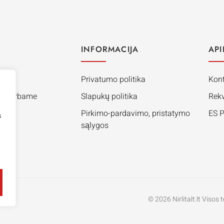
INFORMACIJA
API
Privatumo politika
Kont
: Nedirbame
Slapukų politika
Rekv
Pirkimo-pardavimo, pristatymo
ES 
s
sąlygos
© 2026 Nirlitalt.lt Viso