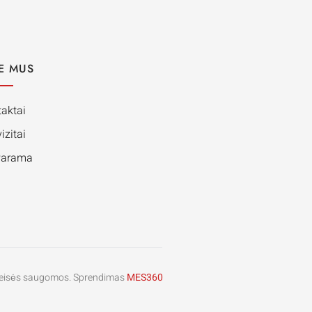
E MUS
aktai
izitai
Parama
s teisės saugomos. Sprendimas
MES360