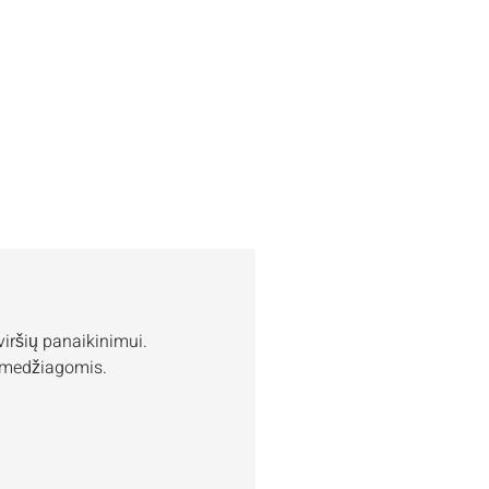
viršių panaikinimui.
is medžiagomis.