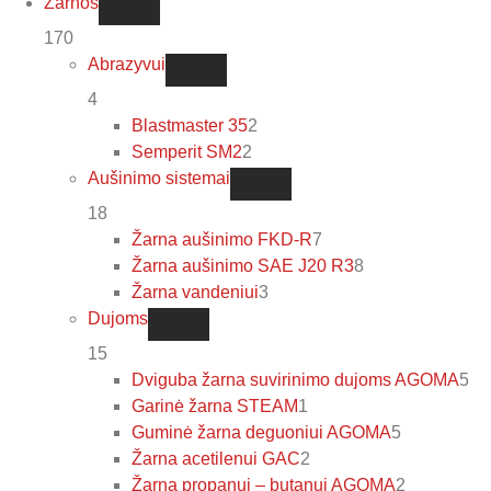
Žarnos
170
Abrazyvui
4
Blastmaster 35
2
Semperit SM2
2
Aušinimo sistemai
18
Žarna aušinimo FKD-R
7
Žarna aušinimo SAE J20 R3
8
Žarna vandeniui
3
Dujoms
15
Dviguba žarna suvirinimo dujoms AGOMA
5
Garinė žarna STEAM
1
Guminė žarna deguoniui AGOMA
5
Žarna acetilenui GAC
2
Žarna propanui – butanui AGOMA
2