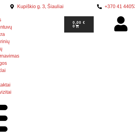
Kupiškio g. 3, Šiauliai
+370 41 4405
s
0,00
€
0
ntuvų
kra
rinių
ų
rnavimas
gos
lai
aktai
izitai