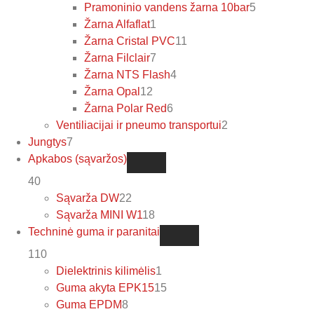
Pramoninio vandens žarna 10bar
5
Žarna Alfaflat
1
Žarna Cristal PVC
11
Žarna Filclair
7
Žarna NTS Flash
4
Žarna Opal
12
Žarna Polar Red
6
Ventiliacijai ir pneumo transportui
2
Jungtys
7
Apkabos (sąvaržos)
40
Sąvarža DW
22
Sąvarža MINI W1
18
Techninė guma ir paranitai
110
Dielektrinis kilimėlis
1
Guma akyta EPK15
15
Guma EPDM
8