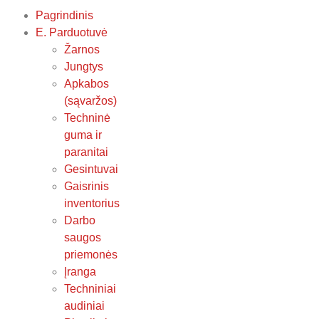
Pagrindinis
E. Parduotuvė
Žarnos
Jungtys
Apkabos
(sąvaržos)
Techninė
guma ir
paranitai
Gesintuvai
Gaisrinis
inventorius
Darbo
saugos
priemonės
Įranga
Techniniai
audiniai