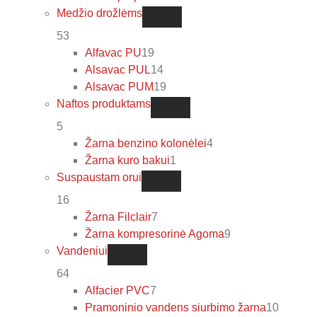
Medžio drožlėms
53
Alfavac PU
19
Alsavac PUL
14
Alsavac PUM
19
Naftos produktams
5
Žarna benzino kolonėlei
4
Žarna kuro bakui
1
Suspaustam orui
16
Žarna Filclair
7
Žarna kompresorinė Agoma
9
Vandeniui
64
Alfacier PVC
7
Pramoninio vandens siurbimo žarna
10