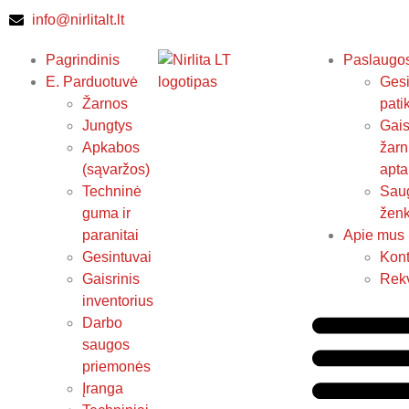
info@nirlitalt.lt
Pagrindinis
Paslaugo
E. Parduotuvė
Gesi
Žarnos
pati
Jungtys
Gais
Apkabos
žarn
(sąvaržos)
apta
Techninė
Sau
guma ir
ženk
paranitai
Apie mus
Gesintuvai
Kont
Gaisrinis
Rekv
inventorius
Darbo
saugos
priemonės
Įranga