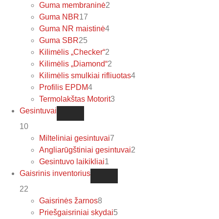
Guma membraninė
2
Guma NBR
17
Guma NR maistinė
4
Guma SBR
25
Kilimėlis „Checker“
2
Kilimėlis „Diamond“
2
Kilimėlis smulkiai rifliuotas
4
Profilis EPDM
4
Termolakštas Motorit
3
Gesintuvai
10
Milteliniai gesintuvai
7
Angliarūgštiniai gesintuvai
2
Gesintuvo laikikliai
1
Gaisrinis inventorius
22
Gaisrinės žarnos
8
Priešgaisriniai skydai
5