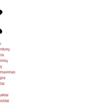
s
ntuvų
kra
rinių
ų
rnavimas
gos
lai
aktai
izitai