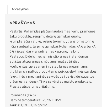
Aprašymas
APRAŠYMAS
Paskirtis: Poliamidas plačiai naudojamas įvairių pramonės
šakų produktų, įrengimų detalių gamybai: guolių,
krumpliaračių, ratukų, velenų tekinimui, transformatorinių
ričių ir antgalių, tarpinių gamybai. Poliamidas PA 6 arba PA
6 G (lietas) dar yra vadinamas kapronu, nailonu.
Pastabos: Didelis mechaninis stiprumas ir standumas;
aukštas atsparumas smūgiams; mažas trinties
koeficientas; geras cheminis stabilumas organiniams
tirpikliams ir naftos produktams; puikios elektrinės savybės
(elektrinės ir mechaninės savybės gali pakisti dėl sugertos
drėgmės, vandens). Tinka sąlyčiui su maisto produktais.
Prastas atsparumas rūgštims.
Poliamidas (PA 6)
Darbinė temperatūra: -20°C/+105°C
Tankis: 1,13 – 1,15 g/cm³