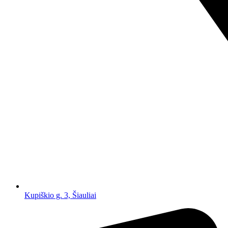
Kupiškio g. 3, Šiauliai