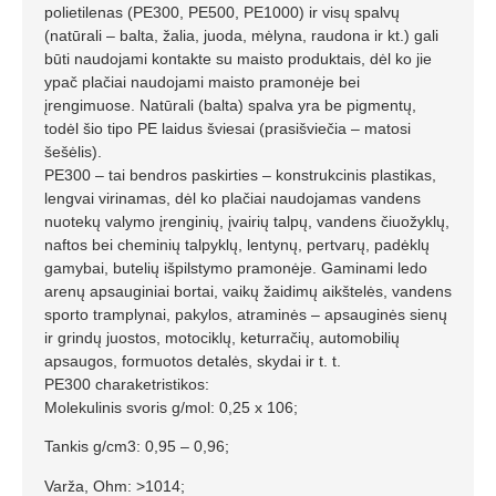
polietilenas (PE300, PE500, PE1000) ir visų spalvų
(natūrali – balta, žalia, juoda, mėlyna, raudona ir kt.) gali
būti naudojami kontakte su maisto produktais, dėl ko jie
ypač plačiai naudojami maisto pramonėje bei
įrengimuose. Natūrali (balta) spalva yra be pigmentų,
todėl šio tipo PE laidus šviesai (prasišviečia – matosi
šešėlis).
PE300 – tai bendros paskirties – konstrukcinis plastikas,
lengvai virinamas, dėl ko plačiai naudojamas vandens
nuotekų valymo įrenginių, įvairių talpų, vandens čiuožyklų,
naftos bei cheminių talpyklų, lentynų, pertvarų, padėklų
gamybai, butelių išpilstymo pramonėje. Gaminami ledo
arenų apsauginiai bortai, vaikų žaidimų aikštelės, vandens
sporto tramplynai, pakylos, atraminės – apsauginės sienų
ir grindų juostos, motociklų, keturračių, automobilių
apsaugos, formuotos detalės, skydai ir t. t.
PE300 charaketristikos:
Molekulinis svoris g/mol: 0,25 x 106;
Tankis g/cm3: 0,95 – 0,96;
Varža, Ohm: >1014;