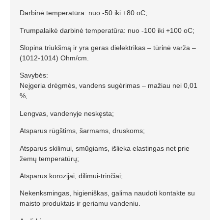
Darbinė temperatūra: nuo -50 iki +80 oC;
Trumpalaikė darbinė temperatūra: nuo -100 iki +100 oC;
Slopina triukšmą ir yra geras dielektrikas – tūrinė varža –
(1012-1014) Ohm/cm.
Savybės:
Neįgeria drėgmės, vandens sugėrimas – mažiau nei 0,01
%;
Lengvas, vandenyje neskęsta;
Atsparus rūgštims, šarmams, druskoms;
Atsparus skilimui, smūgiams, išlieka elastingas net prie
žemų temperatūrų;
Atsparus korozijai, dilimui-trinčiai;
Nekenksmingas, higieniškas, galima naudoti kontakte su
maisto produktais ir geriamu vandeniu.