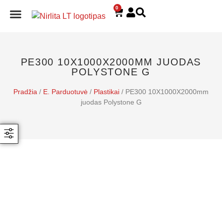
0
E. PARDUOTUVĖ
PE300 10X1000X2000MM JUODAS
POLYSTONE G
Pradžia
/
E. Parduotuvė
/
Plastikai
/ PE300 10X1000X2000mm
juodas Polystone G