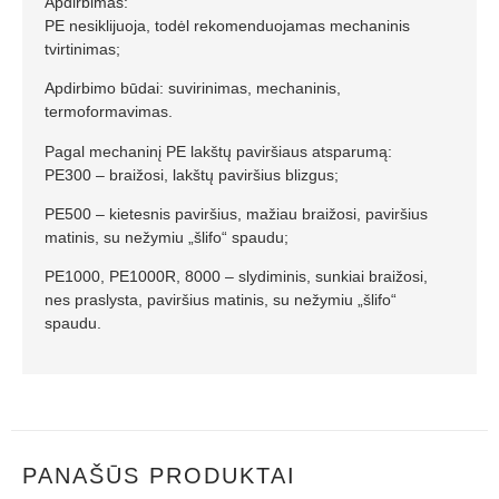
Apdirbimas:
PE nesiklijuoja, todėl rekomenduojamas mechaninis
tvirtinimas;
Apdirbimo būdai: suvirinimas, mechaninis,
termoformavimas.
Pagal mechaninį PE lakštų paviršiaus atsparumą:
PE300 – braižosi, lakštų paviršius blizgus;
PE500 – kietesnis paviršius, mažiau braižosi, paviršius
matinis, su nežymiu „šlifo“ spaudu;
PE1000, PE1000R, 8000 – slydiminis, sunkiai braižosi,
nes praslysta, paviršius matinis, su nežymiu „šlifo“
spaudu.
PANAŠŪS PRODUKTAI