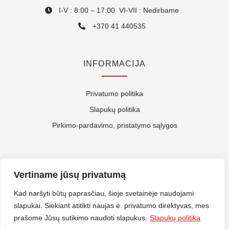
I-V : 8:00 – 17:00 VI-VII : Nedirbame
+370 41 440535
INFORMACIJA
Privatumo politika
Slapukų politika
Pirkimo-pardavimo, pristatymo sąlygos
APIE MUS
Vertiname jūsų privatumą
Kontaktai
Kad naršyti būtų paprasčiau, šioje svetainėje naudojami
slapukai. Siekiant atitikti naujas e. privatumo direktyvas, mes
Rekvizitai
prašome Jūsų sutikimo naudoti slapukus.
Slapukų politika
ES Parama