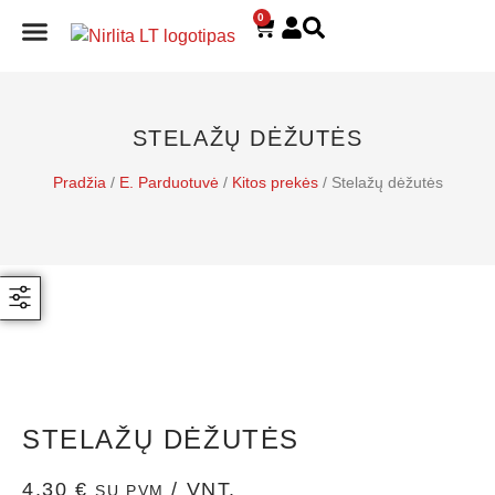
0
E. PARDUOTUVĖ
STELAŽŲ DĖŽUTĖS
Pradžia
/
E. Parduotuvė
/
Kitos prekės
/ Stelažų dėžutės
STELAŽŲ DĖŽUTĖS
4,30
€
/ VNT.
SU PVM